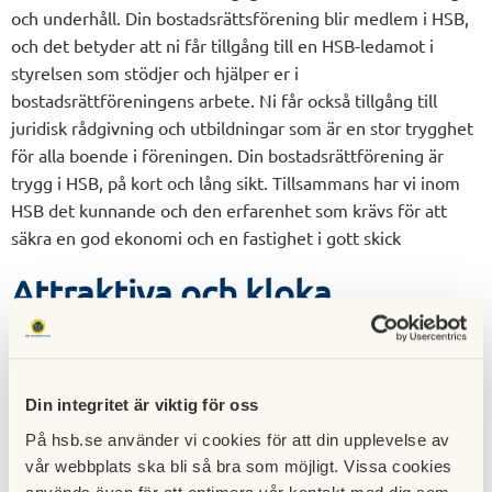
och underhåll. Din bostadsrättsförening blir medlem i HSB,
och det betyder att ni får tillgång till en HSB-ledamot i
styrelsen som stödjer och hjälper er i
bostadsrättföreningens arbete. Ni får också tillgång till
juridisk rådgivning och utbildningar som är en stor trygghet
för alla boende i föreningen. Din bostadsrättförening är
trygg i HSB, på kort och lång sikt. Tillsammans har vi inom
HSB det kunnande och den erfarenhet som krävs för att
säkra en god ekonomi och en fastighet i gott skick
Attraktiva och kloka
inredningsval för din egen stil
Att flytta in i ett sprillans nytt hem är en mycket speciell
Din integritet är viktig för oss
känsla. Särskilt om du själv fått vara med och bestämma hur
ditt eget boende ska se ut. HSB har mycket bra
På hsb.se använder vi cookies för att din upplevelse av
inredningsval som ger dig ett boende med en stil och
vår webbplats ska bli så bra som möjligt. Vissa cookies
kvalitet som är hållbart över tid. Vår miljö och vårt klimat