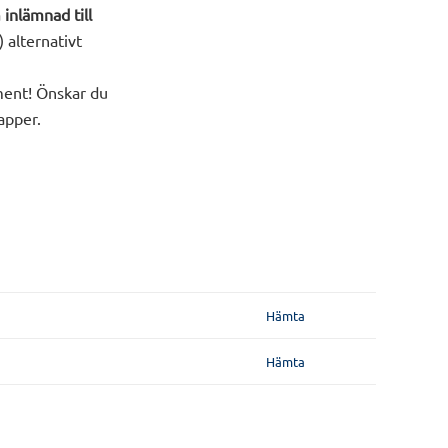
a
inlämnad till
 alternativt
ment! Önskar du
apper.
Hämta
Hämta