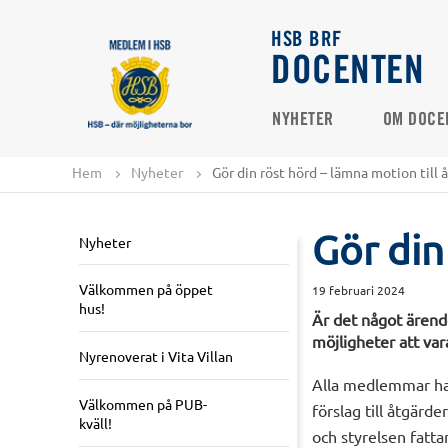
HSB BRF
DOCENTEN
NYHETER
OM DOCE
Hem
Nyheter
Gör din röst hörd – lämna motion till
Gör din
Nyheter
Välkommen på öppet
19 februari 2024
hus!
Är det något ärend
möjligheter att v
Nyrenoverat i Vita Villan
Alla medlemmar har 
Välkommen på PUB-
förslag till åtgär
kväll!
och styrelsen fat