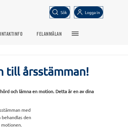
Sök
Logga in
ONTAKTINFO
FELANMÄLAN
n till årsstämman!
hörd och lämna en motion. Detta är en av dina
r årsstämman med
så behandlas den
a motionen.