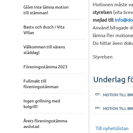
Motionen måste var
Glöm inte lämna motion
styrelsen
(vita brev
till stämman!
mejlad till
info@do
Bastu och dusch i Vita
Använd bifogade d
Villan
lämna fler motione
Du hittar även dok
Välkommen till vårens
städdag!
Styrelsen
Föreningsstämma 2023
Underlag f
Fullmakt till
föreningsstämman
MOTION TILL BR
Ingen grillning med
kolgrill!
MOTION TILL BR
Årets föreningsstämma
avslutad
Till nyhetslistan