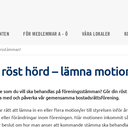
NTEN
FÖR MEDLEMMAR A - Ö
VÅRA LOKALER
K
 årsstämman!
 röst hörd – lämna motio
e som du vill ska behandlas på föreningsstämman? Gör din röst 
ara med och påverka vår gemensamma bostadsrättsförening.
rätt att lämna in en eller flera motion/er till styrelsen infö
der eller förändringar inom föreningen. När motionen inkommit 
tar beslut om hur man anser att kommande stämma ska behandl