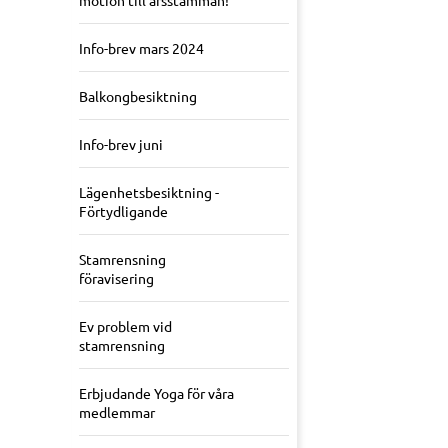
motion till årsstämman!
Info-brev mars 2024
Balkongbesiktning
Info-brev juni
Lägenhetsbesiktning -
Förtydligande
Stamrensning
föravisering
Ev problem vid
stamrensning
Erbjudande Yoga för våra
medlemmar