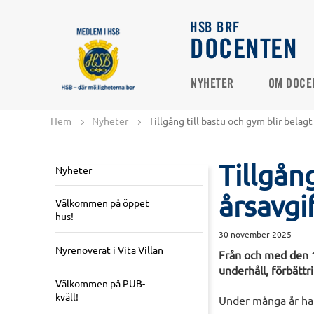
HSB BRF
DOCENTEN
NYHETER
OM DOCE
Hem
Nyheter
Tillgång till bastu och gym blir belag
Tillgån
Nyheter
årsavgi
Välkommen på öppet
hus!
30 november 2025
Nyrenoverat i Vita Villan
Från och med den 1 
underhåll, förbätt
Välkommen på PUB-
kväll!
Under många år har