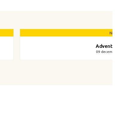
Nästa nyhet
Adventsglögg
09 december 2025