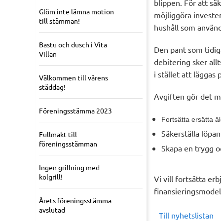
blippen. För att sä
Glöm inte lämna motion
möjliggöra invester
till stämman!
hushåll som använ
Bastu och dusch i Vita
Den pant som tidig
Villan
debitering sker all
i stället att läggas
Välkommen till vårens
städdag!
Avgiften gör det mö
Föreningsstämma 2023
Fortsätta ersätta ä
Säkerställa löpa
Fullmakt till
föreningsstämman
Skapa en trygg o
Ingen grillning med
kolgrill!
Vi vill fortsätta 
finansieringsmodell
Årets föreningsstämma
avslutad
Till nyhetslistan