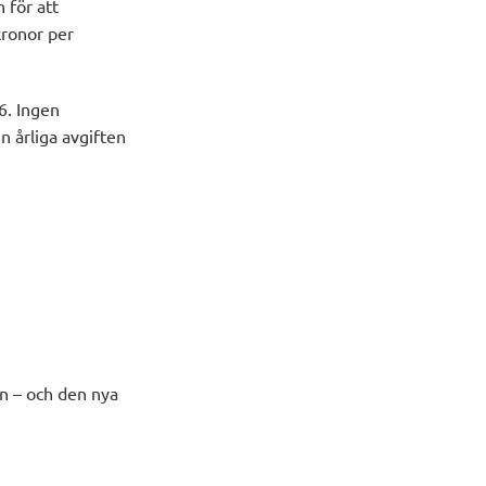
 för att
kronor per
6. Ingen
n årliga avgiften
n – och den nya