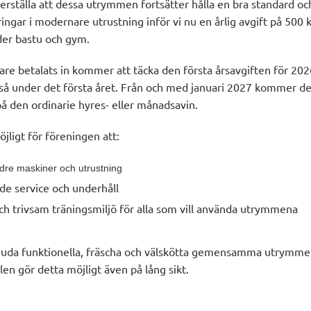
kerställa att dessa utrymmen fortsätter hålla en bra standard och
ingar i modernare utrustning inför vi nu en årlig avgift på 500 
der bastu och gym.
are betalats in kommer att täcka den första årsavgiften för 202
tså under det första året. Från och med januari 2027 kommer de
 på den ordinarie hyres- eller månadsavin.
jligt för föreningen att:
ldre maskiner och utrustning
nde service och underhåll
ch trivsam träningsmiljö för alla som vill använda utrymmena
erbjuda funktionella, fräscha och välskötta gemensamma utrymme
en gör detta möjligt även på lång sikt.