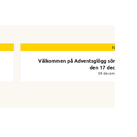
Nästa nyhet
Välkommen på Adventsglögg söndagen
den 17 december
09 december 2023