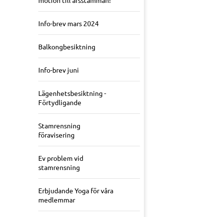
motion till årsstämman!
Info-brev mars 2024
Balkongbesiktning
Info-brev juni
Lägenhetsbesiktning -
Förtydligande
Stamrensning
föravisering
Ev problem vid
stamrensning
Erbjudande Yoga för våra
medlemmar