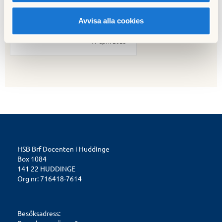
Avvisa alla cookies
Nästa nyhet
Bastu och dusch i Vita Villan
17 april 2023
HSB Brf Docenten i Huddinge
Box 1084
141 22 HUDDINGE
Org nr: 716418-7614
Besöksadress: