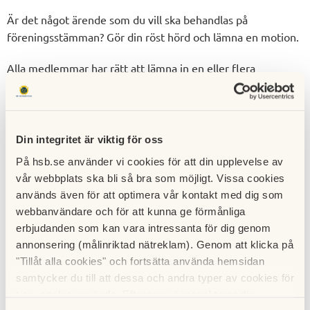
Är det något ärende som du vill ska behandlas på
föreningsstämman? Gör din röst hörd och lämna en motion.
Alla medlemmar har rätt att lämna in en eller flera
motion/er till styrelsen inför årsstämman med förslag till
åtgärder eller förändringar inom föreningen. När motionen
inkommit så behandlas den och styrelsen fattar beslut om
hur man anser att kommande stämma ska behandla
Din integritet är viktig för oss
motionen. Motionen måste vara undertecknad inklusive
På hsb.se använder vi cookies för att din upplevelse av
kontaktuppgifter samt vara inlämnad till styrelsen (vita
vår webbplats ska bli så bra som möjligt. Vissa cookies
brevlådan till vänster om lilla garget på gaveln
används även för att optimera vår kontakt med dig som
Bergakungsvägen 5)
senast den 31 mars 2023.
webbanvändare och för att kunna ge förmånliga
erbjudanden som kan vara intressanta för dig genom
Använd bifogade dokument (pdf eller word-dokument).
annonsering (målinriktad nätreklam). Genom att klicka på
Bara en motion per dokument! Önskar du lämna fler
"Tillåt alla cookies" och fortsätta använda hemsidan
motioner, kopiera dokumentet eller skriv motsvarande på
samtycker du till att dessa och andra typer av cookies för
separat A4-papper.
t.ex. analys används. Eftersom vi respekterar din