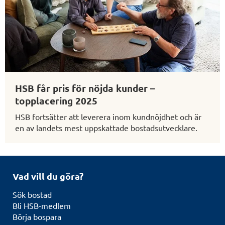
HSB får pris för nöjda kunder –
topplacering 2025
HSB fortsätter att leverera inom kundnöjdhet och är
en av landets mest uppskattade bostadsutvecklare.
Vad vill du göra?
Sök bostad
Bli HSB-medlem
Börja bospara