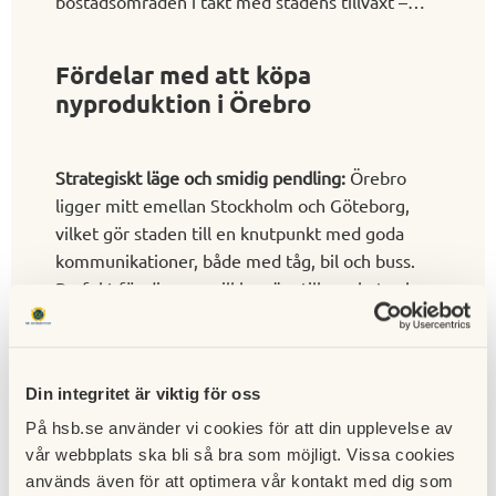
bostadsområden i takt med stadens tillväxt –
med fokus på hållbarhet, arkitektonisk kvalitet
och livskvalitet. Du hittar lägenheter till salu i
Fördelar med att köpa
Örebro som passar både singelhushåll, par,
nyproduktion i Örebro
familjer och seniorer - alltså alla som söker ett
hem med moderna bekvämligheter och ett
bekymmersfritt boende.
Strategiskt läge och smidig pendling:
Örebro
ligger mitt emellan Stockholm och Göteborg,
vilket gör staden till en knutpunkt med goda
kommunikationer, både med tåg, bil och buss.
Perfekt för dig som vill ha nära till mycket och
ändå bo på en plats med ett lugnare tempo.
En stad med naturen runt hörnet:
Här bor du
nära både Hjälmaren, Oset och Kilsbergen. Det
Din integritet är viktig för oss
är lätt att ta sig ut i naturen för rekreation,
motion och avkoppling, samtidigt som du har allt
På hsb.se använder vi cookies för att din upplevelse av
du behöver i city.
vår webbplats ska bli så bra som möjligt. Vissa cookies
används även för att optimera vår kontakt med dig som