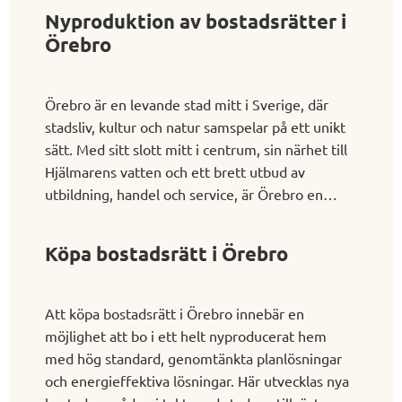
Nyproduktion av bostadsrätter i
Örebro
Örebro är en levande stad mitt i Sverige, där
stadsliv, kultur och natur samspelar på ett unikt
sätt. Med sitt slott mitt i centrum, sin närhet till
Hjälmarens vatten och ett brett utbud av
utbildning, handel och service, är Örebro en
mycket attraktiv plats att bo på. För dig som
söker ett modernt och bekvämt boende finns ett
Köpa bostadsrätt i Örebro
växande utbud av lägenheter till salu i Örebro
där lika stort fokus lagts på både funktion och
form.
Att köpa bostadsrätt i Örebro innebär en
möjlighet att bo i ett helt nyproducerat hem
med hög standard, genomtänkta planlösningar
och energieffektiva lösningar. Här utvecklas nya