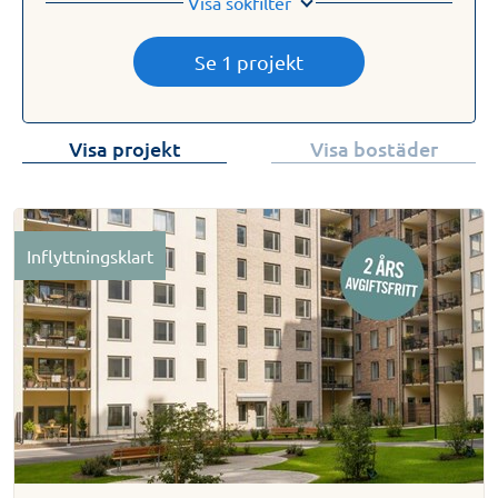
Visa sökfilter
Se 1 projekt
Visa projekt
Visa bostäder
Inflyttningsklart