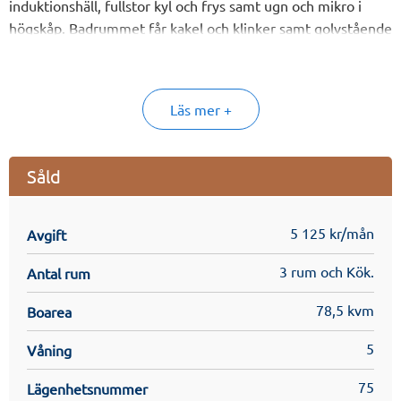
induktionshäll, fullstor kyl och frys samt ugn och mikro i
högskåp. Badrummet får kakel och klinker samt golvstående
wc, tvättställ med kommod och spegelskåp/spegel med
belysning. Duschhörn/duschvägg i glas eller badkar. Separat
tvättmaskin och torktumlare med en praktisk arbetsbänk
Läs mer +
och förvaring i väggskåp ovanför. Gott om förvaring i
garderob och skjutdörrsgarderober från golv till tak som
inreds med hylla, klädstång, linnedel och
Såld
städskåpsinredning.
5 125 kr/mån
Avgift
3 rum och Kök.
Antal rum
78,5 kvm
Boarea
5
Våning
75
Lägenhetsnummer