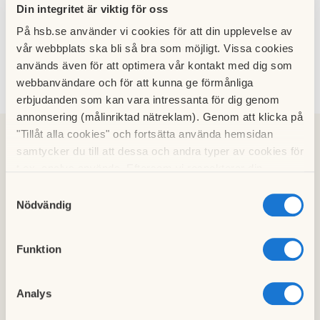
Lägenhet 75
Din integritet är viktig för oss
På hsb.se använder vi cookies för att din upplevelse av
vår webbplats ska bli så bra som möjligt. Vissa cookies
används även för att optimera vår kontakt med dig som
Kontakt
webbanvändare och för att kunna ge förmånliga
erbjudanden som kan vara intressanta för dig genom
annonsering (målinriktad nätreklam). Genom att klicka på
"Tillåt alla cookies" och fortsätta använda hemsidan
samtycker du till att dessa och andra typer av cookies för
t.ex. analys används. Eftersom vi respekterar din
Emilie Gyllenram
integritet kan du välja att inte tillåta vissa typer av
Samtyckesval
Mäklare, MOHV
cookies och välja att endast tillåta ett urval.
Nödvändig
0703-80 35 37
Funktion
emilie.gyllenram@MOHV.se
Analys