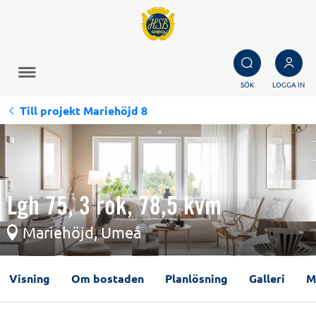
SÖK
LOGGA IN
Till projekt Mariehöjd 8
Lgh 75, 3 rok, 78,5 kvm
Mariehöjd, Umeå
Visning
Om bostaden
Planlösning
Galleri
M