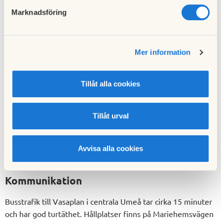
Marknadsföring
Om området
Mer information
Omgivning
Tillåt alla cookies
Stadsdelen Mariehöjd växer fram i tallskogen mellan
universitetet, Nydalasjön och Mariehem. Området ligger
Tillåt urval
cirka fyra kilometer nordost om Umeås stadskärna och på
promenadavstånd till både Norrlands universitetssjukhus,
universitetet och många andra arbetsplatser. Det är även
Avvisa alla cookies
nära till Nydalasjöns friluftsområde.
Kommunikation
Busstrafik till Vasaplan i centrala Umeå tar cirka 15 minuter
och har god turtäthet. Hållplatser finns på Mariehemsvägen