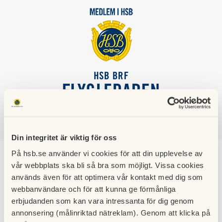
HSB BRF
FLYGLEDAREN
SÖK
LOGGA IN
Din integritet är viktig för oss
På hsb.se använder vi cookies för att din upplevelse av
Kamerabevakning
vår webbplats ska bli så bra som möjligt. Vissa cookies
används även för att optimera vår kontakt med dig som
webbanvändare och för att kunna ge förmånliga
Miljörummet är kamerabevakat. Ändamålet med
erbjudanden som kan vara intressanta för dig genom
kamerabevakningen är att förhindra och åtgärda
annonsering (målinriktad nätreklam). Genom att klicka på
brottslighet som består i att miljöfarligt avfall lämnas i