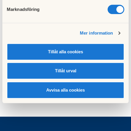
Marknadsföring
Föregående nyhet
Stämma
07 april 2022
Mer information
Tillåt alla cookies
Nästa nyhet
Problem med
Aptussystemet/nyckelbrickssystemet
Tillåt urval
07 oktober 2022
Avvisa alla cookies