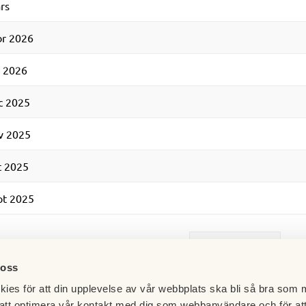
rs
br 2026
n 2026
c 2025
v 2025
t 2025
pt 2025
Visa fler
 oss
ies för att din upplevelse av vår webbplats ska bli så bra som m
att optimera vår kontakt med dig som webbanvändare och för at