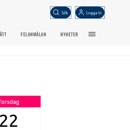
Sök
Logga in
ÄTT
FELANMÄLAN
NYHETER
Torsdag
22