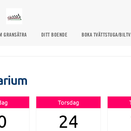
M GRANSÄTRA
DITT BOENDE
BOKA TVÄTTSTUGA/BILTV
arium
dag
Torsdag
0
24