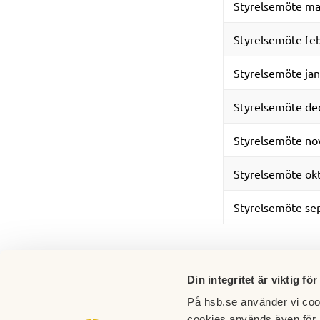
Styrelsemöte ma
Styrelsemöte fe
Styrelsemöte ja
Styrelsemöte de
Styrelsemöte no
Styrelsemöte ok
Styrelsemöte se
Din integritet är viktig för
På hsb.se använder vi cook
cookies används även för 