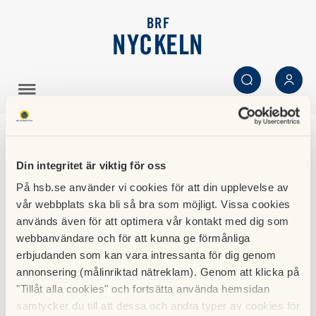
BRF
NYCKELN
SÖK
LOGGA IN
Digital-TV
Din integritet är viktig för oss
På hsb.se använder vi cookies för att din upplevelse av
Brf Nyckeln har gruppavtal för digital-tv med Comhem
vår webbplats ska bli så bra som möjligt. Vissa cookies
Vilka digital-TV kanaler ingår i avtalet?
används även för att optimera vår kontakt med dig som
Grundutbudet – Comhems så kallade Medium 8 favoriter
webbanvändare och för att kunna ge förmånliga
innehåller 20 st kanaler varav 8 st är valfria. Se
erbjudanden som kan vara intressanta för dig genom
annonsering (målinriktad nätreklam). Genom att klicka på
www.comhem.se
"Tillåt alla cookies" och fortsätta använda hemsidan
Vad kostar det?
samtycker du till att dessa och andra typer av cookies för