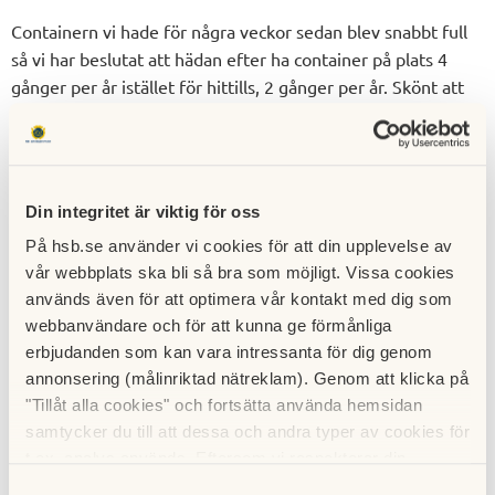
Containern vi hade för några veckor sedan blev snabbt full
så vi har beslutat att hädan efter ha container på plats 4
gånger per år istället för hittills, 2 gånger per år. Skönt att
kunna rensa bort saker lite oftare och förhoppningsvis får vi
mindre saker stående på "fel" platser (vindar, källargångar).
Årets tider när container är på plats:
Din integritet är viktig för oss
18 - 20 juni
27 - 29 augusti
På hsb.se använder vi cookies för att din upplevelse av
19 - 21 november
vår webbplats ska bli så bra som möjligt. Vissa cookies
används även för att optimera vår kontakt med dig som
Containern kommer stå på parkeringen på baksidan av
webbanvändare och för att kunna ge förmånliga
Manhemsgatan.
erbjudanden som kan vara intressanta för dig genom
annonsering (målinriktad nätreklam). Genom att klicka på
"Tillåt alla cookies" och fortsätta använda hemsidan
samtycker du till att dessa och andra typer av cookies för
t.ex. analys används. Eftersom vi respekterar din
integritet kan du välja att inte tillåta vissa typer av
Samtyckesval