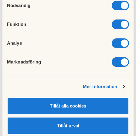
cookies och välja att endast tillåta ett urval.
Nödvändig
Funktion
Analys
Marknadsföring
Till nyhetslistan
Mer information
Tillåt alla cookies
Tillåt urval
Föregående nyhet