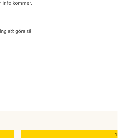
er info kommer.
ng att göra så
Nästa nyhet