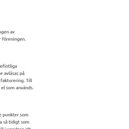
ingen av
ör föreningen.
efintliga
e avläsas på
akturering. Till
n el som används.
e punkter som
 så tidigt som
B i uppdrag att