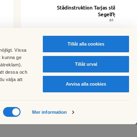
Städinstruktion Tarjas städ - Brf
Segelflygaren
01 maj 2026
Tillåt alla cookies
öjligt. Vissa
t kunna ge
Tillåt urval
nätreklam).
att dessa och
u välja att
Avvisa alla cookies
Mer information