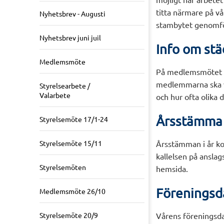
titta närmare på v
Nyhetsbrev - Augusti
stambytet genomfö
Nyhetsbrev juni juil
Info om stä
Medlemsmöte
På medlemsmötet dis
medlemmarna ska ve
Styrelsearbete /
Valarbete
och hur ofta olika 
Årsstämma
Styrelsemöte 17/1-24
Styrelsemöte 15/11
Årsstämman i år ko
kallelsen på anslag
Styrelsemöten
hemsida.
Föreningsd
Medlemsmöte 26/10
Styrelsemöte 20/9
Vårens föreningsda