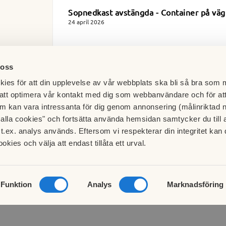
Sopnedkast avstängda - Container på väg
24 april 2026
 oss
ies för att din upplevelse av vår webbplats ska bli så bra som m
att optimera vår kontakt med dig som webbanvändare och för at
m kan vara intressanta för dig genom annonsering (målinriktad 
t alla cookies" och fortsätta använda hemsidan samtycker du till 
t.ex. analys används. Eftersom vi respekterar din integritet kan d
ookies och välja att endast tillåta ett urval.
Besök HSB.se
Läs mer om cookies här
Funktion
Analys
Marknadsföring
Cookieinställningar
Redigera hemsida