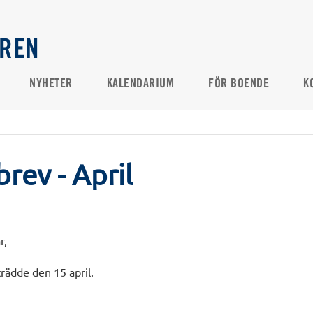
AREN
NYHETER
KALENDARIUM
FÖR BOENDE
K
rev - April
r,
ädde den 15 april.