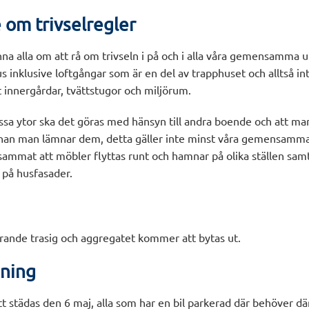
om trivselregler
inna alla om att rå om trivseln i på och i alla våra gemensamma
s inklusive loftgångar som är en del av trapphuset och alltså int
 innergårdar, tvättstugor och miljörum.
sa ytor ska det göras med hänsyn till andra boende och att man
nnan man lämnar dem, detta gäller inte minst våra gemensamma
mmat att möbler flyttas runt och hamnar på olika ställen samt 
a på husfasader.
arande trasig och aggregatet kommer att bytas ut.
ning
 städas den 6 maj, alla som har en bil parkerad där behöver där