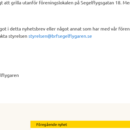
 att grilla utanför föreningslokalen på Segelflygsgatan 18. M
got i detta nyhetsbrev eller något annat som har med vår föreni
akta styrelsen
styrelsen@brfsegelflygaren.se
elflygaren
Föregående nyhet