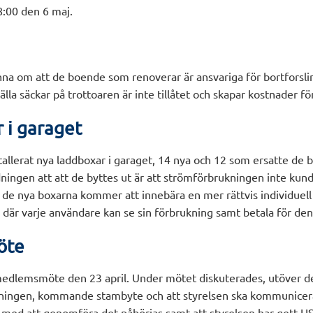
8:00 den 6 maj.
inna om att de boende som renoverar är ansvariga för bortforsl
tälla säckar på trottoaren är inte tillåtet och skapar kostnader f
 i garaget
allerat nya laddboxar i garaget, 14 nya och 12 som ersatte de b
ningen att att de byttes ut är att strömförbrukningen inte kund
de nya boxarna kommer att innebära en mer rättvis individuell f
 där varje användare kan se sin förbrukning samt betala för de
öte
edlemsmöte den 23 april. Under mötet diskuterades, utöver d
ningen, kommande stambyte och att styrelsen ska kommunicera
t med att genomföra det påbörjas samt att styrelsen har gett HS