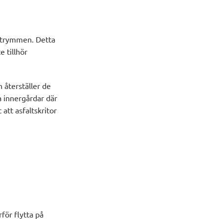
 utrymmen. Detta
e tillhör
 återställer de
 innergårdar där
att asfaltskritor
för flytta på