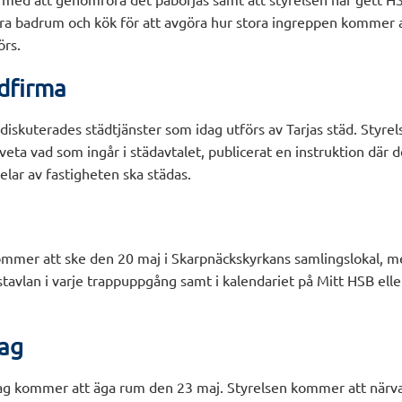
åra badrum och kök för att avgöra hur stora ingreppen kommer at
rs.
dfirma
kuterades städtjänster som idag utförs av Tarjas städ. Styrels
ta vad som ingår i städavtalet, publicerat en instruktion där 
delar av fastigheten ska städas.
mmer att ske den 20 maj i Skarpnäckskyrkans samlingslokal, mer
stavlan i varje trappuppgång samt i kalendariet på Mitt HSB ell
ag
g kommer att äga rum den 23 maj. Styrelsen kommer att närva