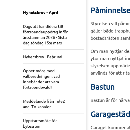
Påminnelse 
Nyhetsbrev - April
Styrelsen vill påm
Dags att kandidera till
gäller både trapphu
förtroendeuppdrag inför
årsstämman 2026 - Sista
bostadsrätten samt
dag söndag 15:e mars
Om man nyttjar des
Nyhetsbrev - Februari
ytor man nyttjat i
styrelsen uppmärksa
Öppet möte med
används för att rit
valberedningen, vad
innebär det att vara
Bastun
förtroendevald?
Bastun är för närv
Meddelande från Tele2
ang. TV-kanaler
Garagestäd
Uppstartsmöte för
bytesrum
Garaget kommer att