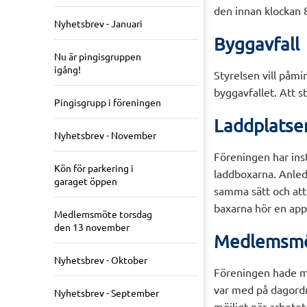
den innan klockan 
Nyhetsbrev - Januari
Byggavfall
Nu är pingisgruppen
igång!
Styrelsen vill påm
byggavfallet. Att s
Pingisgrupp i föreningen
Laddplatser
Nyhetsbrev - November
Föreningen har inst
Kön för parkering i
laddboxarna. Anled
garaget öppen
samma sätt och att 
baxarna hör en app
Medlemsmöte torsdag
den 13 november
Medlemsm
Nyhetsbrev - Oktober
Föreningen hade m
var med på dagord
Nyhetsbrev - September
möjligt när arbete