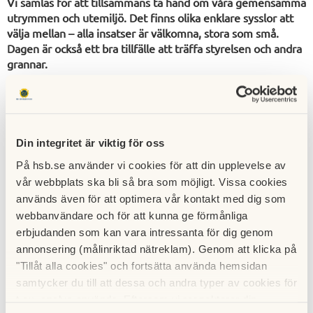
Vi samlas för att tillsammans ta hand om våra gemensamma
utrymmen och utemiljö. Det finns olika enklare sysslor att
välja mellan – alla insatser är välkomna, stora som små.
Dagen är också ett bra tillfälle att träffa styrelsen och andra
grannar.
Tid
: kl 10:00 – 13:00
Träffpunkt
: Vi börjar med att träffas kl 10:00 utanför
gårdshuset, Kantatvägen 1–11.
Din integritet är viktig för oss
På hsb.se använder vi cookies för att din upplevelse av
Efteråt, ca kl 13:00, bjuder vi på korv med bröd och fika!
vår webbplats ska bli så bra som möjligt. Vissa cookies
används även för att optimera vår kontakt med dig som
Kom förbi en stund eller stanna hela tiden – allt uppskattas.
webbanvändare och för att kunna ge förmånliga
erbjudanden som kan vara intressanta för dig genom
Välkommen till vår gemensamma vårfixardag!
annonsering (målinriktad nätreklam). Genom att klicka på
"Tillåt alla cookies" och fortsätta använda hemsidan
Styrelsen
samtycker du till att dessa och andra typer av cookies för
Brf Senaten i Nacka
t.ex. analys används. Eftersom vi respekterar din