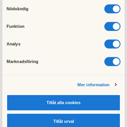
integritet kan du välja att inte tillåta vissa typer av
Samtyckesval
cookies och välja att endast tillåta ett urval.
Nödvändig
Funktion
Analys
Marknadsföring
Till nyhetslistan
Mer information
Tillåt alla cookies
Tillåt urval
Föregående nyhet