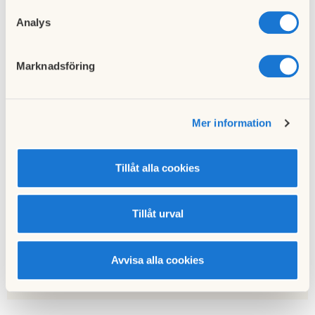
Analys
Marknadsföring
Föregående nyhet
NU kan du boka gästlägenheterna på webben
Mer information
eller i appen
02 maj 2019
Tillåt alla cookies
Nästa nyhet
Tillåt urval
Vill du engagera dig i styrelsen?
24 februari 2020
Avvisa alla cookies