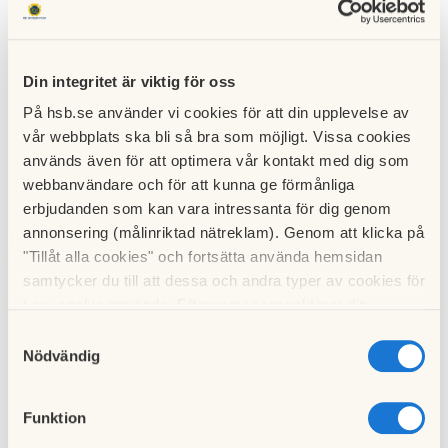
Rapport från årets stämma (2019-06-04)
Efter lite lokalproblem, kom stämman igång och även i år hade vi en bra
uppslutning, då 189 bostadsrätter var representerade.
Din integritet är viktig för oss
Till ordförande valdes Stefan Johansson från HSB.
På hsb.se använder vi cookies för att din upplevelse av
vår webbplats ska bli så bra som möjligt. Vissa cookies
Efter genomgång av årsredovisningen och revisionsberättelsen
används även för att optimera vår kontakt med dig som
fastställdes resultat- och balansräkningen för 2018 och styrelsen
webbanvändare och för att kunna ge förmånliga
beviljades ansvarsfrihet.
erbjudanden som kan vara intressanta för dig genom
Valberedningens förslag till ny styrelse samt övriga förtroendevalda
annonsering (målinriktad nätreklam). Genom att klicka på
godkändes också av stämman. Vi får en ny representant från HSB i år,
"Tillåt alla cookies" och fortsätta använda hemsidan
Erik Hickman, som presenterade sig för stämman.
samtycker du till att dessa och andra typer av cookies för
De motioner som var mest diskuterade, var motionerna om utredning av
t.ex. analys används. Eftersom vi respekterar din
exploatering av A-parkeringen. Stämman röstade nej till motionerna. För
integritet kan du välja att inte tillåta vissa typer av
Samtyckesval
övriga motioner röstade stämman enligt styrelsens förslag.
cookies och välja att endast tillåta ett urval.
Nödvändig
Styrelsens motion om ändrade stadgar godkändes och de är därmed
fastställda.
Funktion
Till nyhetslistan