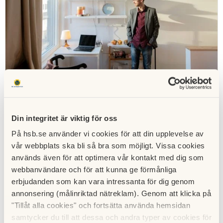
Forskning dygnet runt i HSBs levande labb
I HSB Living Lab kan forskare, utvecklare och
innovatörer testa sina lösningar tillsammans dem som
Din integritet är viktig för oss
bor i huset, i syfte att skapa framtidens hållbara
På hsb.se använder vi cookies för att din upplevelse av
boende. Sedan starten 2016 har över 150
vår webbplats ska bli så bra som möjligt. Vissa cookies
forskningsprojekt startats: vad sägs om uppkopplade
bikupor eller att spola toaletten med återvunnet
används även för att optimera vår kontakt med dig som
vatten?
webbanvändare och för att kunna ge förmånliga
erbjudanden som kan vara intressanta för dig genom
annonsering (målinriktad nätreklam). Genom att klicka på
"Tillåt alla cookies" och fortsätta använda hemsidan
samtycker du till att dessa och andra typer av cookies för