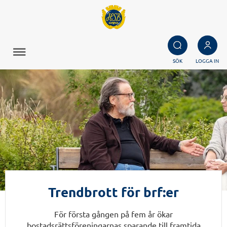
SÖK
LOGGA IN
Trendbrott för brf:er
För första gången på fem år ökar
bostadsrättsföreningarnas sparande till framtida