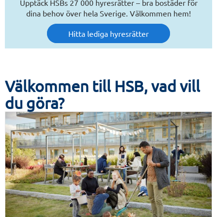
Upptäck HSBs 27 000 hyresrätter – bra bostäder för
dina behov över hela Sverige. Välkommen hem!
Hitta lediga hyresrätter
Välkommen till HSB, vad vill
du göra?