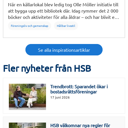
När en källarlokal blev ledig tog Olle Möller initiativ till
att bygga upp ett bibliotek där. Idag rymmer det 2 000
böcker och aktiviteter för alla åldrar – och har blivit en
självklar mötesplats för medlemmarna i brf
Föreningsliv och gemenskap
Hållbar livsstil
Lagmannen.
Se alla inspirationsartiklar
Fler nyheter från HSB
Trendbrott: Sparandet ökar i
bostadsrättsföreningar
17 juni 2026
HSB välkomnar nya regler för