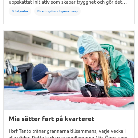
uppskattat initiativ som skapar trygghet och gör det
lättare att lära känna varandra.
Brf-styrelse
Föreningsliv och gemenskap
Mia sätter fart på kvarteret
I brf Tanto tränar grannarna tillsammans, varje vecka i
alla väder. Detta tack vare medlemmen Mia Öhrn, som