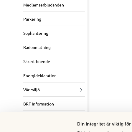
Medlemserbjudanden
Parkering
Sophantering
Radonmätning
Säkert boende
Energideklaration
Vår miljö
BRF Information
Att bo i
bostadsrättslägenhet
Din integritet är viktig för