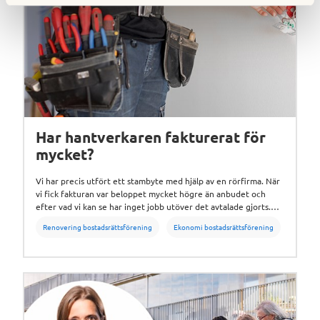
Har hantverkaren fakturerat för
mycket?
Vi har precis utfört ett stambyte med hjälp av en rörfirma. När
vi fick fakturan var beloppet mycket högre än anbudet och
efter vad vi kan se har inget jobb utöver det avtalade gjorts.
Vad ska vi göra? Den frågan besvarar Linda Askoy Karlsson,
Renovering bostadsrättsförening
Ekonomi bostadsrättsförening
administrativ chef på HSB Östergötland.