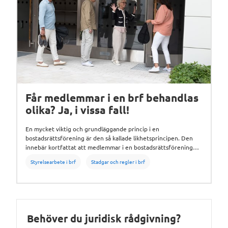
Får medlemmar i en brf behandlas
olika? Ja, i vissa fall!
En mycket viktig och grundläggande princip i en
bostadsrättsförening är den så kallade likhetsprincipen. Den
innebär kortfattat att medlemmar i en bostadsrättsförening
ska behandlas lika. Det är inte ovanligt att detta påtalas i olika
Styrelsearbete i brf
Stadgar och regler i brf
sammanhang – du har säkert hört talas om principen.
Behöver du juridisk rådgivning?