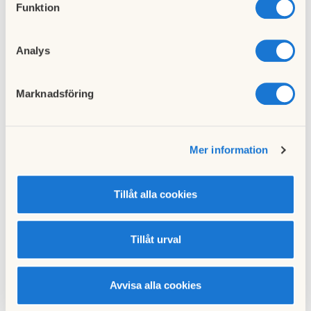
Ekonomi bostadsrättsförening
Köpa bostadsrätt
Funktion
Styrelsearbete i brf
Analys
Dela artikeln
Marknadsföring
Facebook
Twitter
Mer information
LinkedIn
E-post
Kopiera länk
Tillåt alla cookies
Tillåt urval
Relaterade artiklar
Avvisa alla cookies