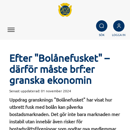
SÖK
LOGGA IN
Efter "Bolånefusket" –
därför måste brf:er
granska ekonomin
Senast uppdaterad:
01 november 2024
Uppdrag gransknings "Bolånefusket" har visat hur
utbrett fusk med bolån kan påverka
bostadsmarknaden. Det gör inte bara marknaden mer
instabil utan innebär även risker för
bostadsrättsföreningar som godtar nya medlemmar