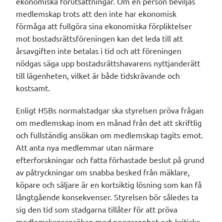
ekonomiska förutsättningar. Om en person beviljas
medlemskap trots att den inte har ekonomisk
förmåga att fullgöra sina ekonomiska förpliktelser
mot bostadsrättsföreningen kan det leda till att
årsavgiften inte betalas i tid och att föreningen
nödgas säga upp bostadsrättshavarens nyttjanderätt
till lägenheten, vilket är både tidskrävande och
kostsamt.
Enligt HSBs normalstadgar ska styrelsen pröva frågan
om medlemskap inom en månad från det att skriftlig
och fullständig ansökan om medlemskap tagits emot.
Att anta nya medlemmar utan närmare
efterforskningar och fatta förhastade beslut på grund
av påtryckningar om snabba besked från mäklare,
köpare och säljare är en kortsiktig lösning som kan få
långtgående konsekvenser. Styrelsen bör således ta
sig den tid som stadgarna tillåter för att pröva
medlemskapsansökan med noggrannhet och kritiska