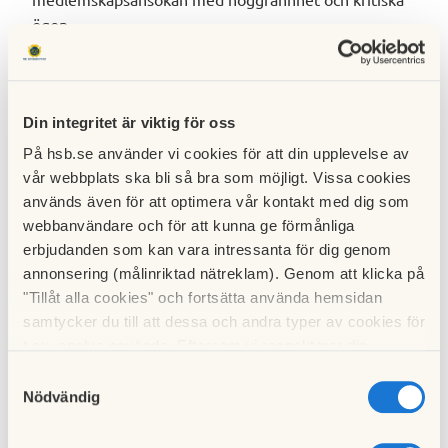
ögon.
Behöver du hjälp med bedömning?
HSB Riksförbunds jurister hjälper
Din integritet är viktig för oss
bostadsrättsföreningar med bedömning av
På hsb.se använder vi cookies för att din upplevelse av
medlemskapsansökningar och agerar ombud om
vår webbplats ska bli så bra som möjligt. Vissa cookies
medlemskap nekats och förvärvaren hänskjutit
används även för att optimera vår kontakt med dig som
tvisten för prövning i hyresnämnden. Har din
webbanvändare och för att kunna ge förmånliga
bostadsrättsförening en medlemskapsansökan som
erbjudanden som kan vara intressanta för dig genom
styrelsen behöver hjälp med att hantera?
Hör gärna
annonsering (målinriktad nätreklam). Genom att klicka på
av dig till oss
för bedömning av förutsättningarna i ert
"Tillåt alla cookies" och fortsätta använda hemsidan
fall och vidare hjälp i processen!
samtycker du till att dessa och andra typer av cookies för
t.ex. analys används. Eftersom vi respekterar din
Text:
Juristerna, HSB Riksförbund
integritet kan du välja att inte tillåta vissa typer av
Samtyckesval
cookies och välja att endast tillåta ett urval.
Nödvändig
Taggar