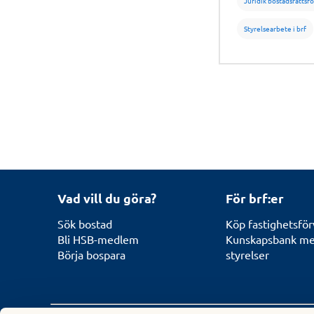
Juridik bostadsrättsf
personuppgift f
dessa ska skydd
Styrelsearbete i brf
GDPR.
Vad vill du göra?
För brf:er
Sök bostad
Köp fastighetsför
Bli HSB-medlem
Kunskapsbank med
Börja bospara
styrelser