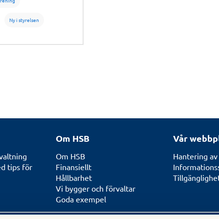
örening
aktiskt är och hur
as i enlighet med
Ny i styrelsen
Om HSB
Vår webbp
valtning
Om HSB
Hantering av
 tips för
Finansiellt
Informations
Hållbarhet
Tillgängligh
Vi bygger och förvaltar
Goda exempel