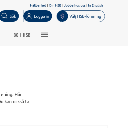
Hållbarhet
|
Om HSB
|
Jobba hos oss
|
In English
Sök
Logga in
Välj HSB-förening
BO I HSB
örening. Här
Du kan också ta