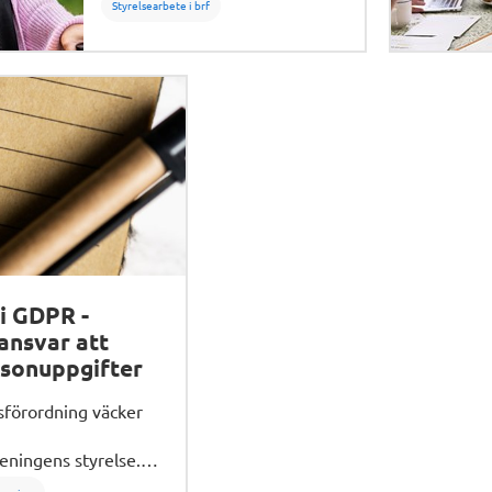
Styrelsearbete i brf
i GDPR -
ansvar att
sonuppgifter
sförordning väcker
eningens styrelse.
 vad en