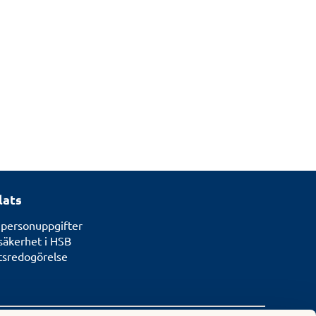
lats
 personuppgifter
säkerhet i HSB
etsredogörelse