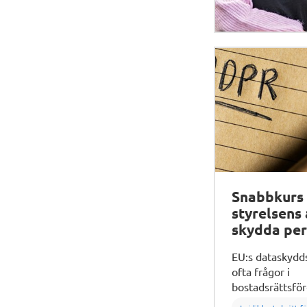
Snabbkurs 
styrelsens 
skydda per
EU:s dataskydd
ofta frågor i
bostadsrättsför
Här förklarar vi