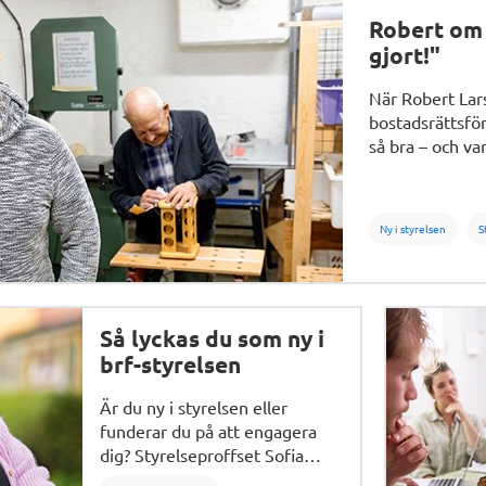
Robert om 
gjort!"
När Robert Lars
bostadsrättsfö
så bra – och var
föreningen sj
Ny i styrelsen
S
Så lyckas du som ny i
brf-styrelsen
Är du ny i styrelsen eller
funderar du på att engagera
dig? Styrelseproffset Sofia
Rizkallah ger sina bästa tips.