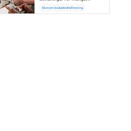
bostadsrättsföreningar. Men
Ekonomi bostadsrättsförening
det finns flera sätt att förbättra
ekonomin. HSB Stockholms
analytiker Cecilia Jutell ger sina
tips.