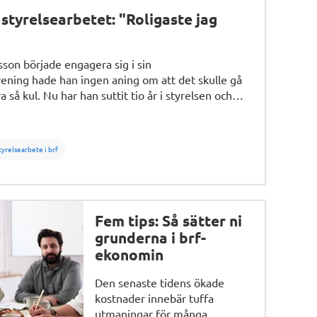
styrelsearbetet: "Roligaste jag
son började engagera sig i sin
rening hade han ingen aning om att det skulle gå
a så kul. Nu har han suttit tio år i styrelsen och
uder av engagemang.
tyrelsearbete i brf
Fem tips: Så sätter ni
grunderna i brf-
ekonomin
Den senaste tidens ökade
kostnader innebär tuffa
utmaningar för många