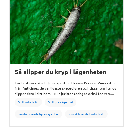
Så slipper du kryp i lägenheten
Här beskriver skadedjursexperten Thomas Persson Vinnersten
från Anticimex de vanligaste skadedjuren och tipsar om hur du
slipper dem i ditt hem. HSBs jurister redogör också för vem
som bär ansvaret och i vilka situationer de boende kan få
Bo i bostadsrätt
Bo i hyreslägenhet
ersättning.
Juridik boende hyreslägenhet
Juridik boende bostadsrätt