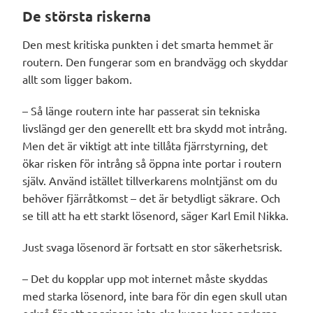
De största riskerna
Den mest kritiska punkten i det smarta hemmet är
routern. Den fungerar som en brandvägg och skyddar
allt som ligger bakom.
– Så länge routern inte har passerat sin tekniska
livslängd ger den generellt ett bra skydd mot intrång.
Men det är viktigt att inte tillåta fjärrstyrning, det
ökar risken för intrång så öppna inte portar i routern
själv. Använd istället tillverkarens molntjänst om du
behöver fjärråtkomst – det är betydligt säkrare. Och
se till att ha ett starkt lösenord, säger Karl Emil Nikka.
Just svaga lösenord är fortsatt en stor säkerhetsrisk.
– Det du kopplar upp mot internet måste skyddas
med starka lösenord, inte bara för din egen skull utan
också för att angripare inte ska kunna kapa prylarna