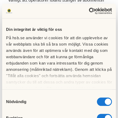
vars prylar kapats och används i attacker.
Så gör du ditt smarta hem säkrare
Håll routern uppdaterad.
Aktivera automatiska
Din integritet är viktig för oss
uppdateringar om funktionen finns.
På hsb.se använder vi cookies för att din upplevelse av
vår webbplats ska bli så bra som möjligt. Vissa cookies
Byt standardlösenord.
Använd starka, unika lösenord
används även för att optimera vår kontakt med dig som
– särskilt till router och kameror.
webbanvändare och för att kunna ge förmånliga
erbjudanden som kan vara intressanta för dig genom
Stäng av fjärråtkomst.
Låt bli att koppla upp saker
annonsering (målinriktad nätreklam). Genom att klicka på
mot internet om du inte har nytta av funktionen.
"Tillåt alla cookies" och fortsätta använda hemsidan
samtycker du till att dessa och andra typer av cookies för
Använd gästnätverk.
Koppla billiga och äldre prylar till
t.ex. analys används. Eftersom vi respekterar din
ett separat nätverk.
integritet kan du välja att inte tillåta vissa typer av
Samtyckesval
cookies och välja att endast tillåta ett urval.
Nödvändig
Text:
Annelie Englund
Taggar
Funktion