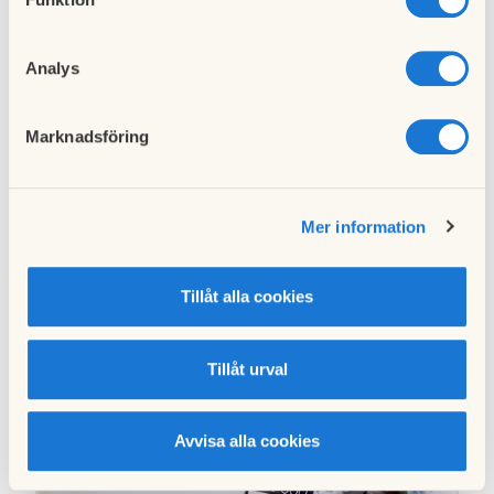
Trygghet i boendet
Bo i bostadsrätt
Analys
Bo i hyreslägenhet
Marknadsföring
Dela artikeln
Facebook
Twitter
Mer information
LinkedIn
E-post
Tillåt alla cookies
Kopiera länk
Tillåt urval
Relaterade artiklar
Avvisa alla cookies