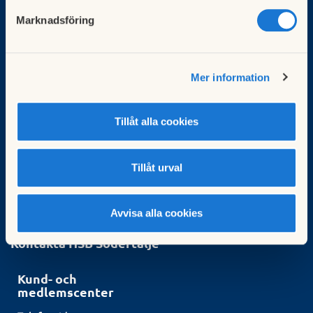
Om oss
Marknadsföring
Om HSB Södertälje
Jobba hos oss
Press
Nyheter från HSB Södertälje
Mer information
Hållbarhet
Vår webbplats
Tillåt alla cookies
Vår personuppgiftspolicy
Om personuppgifter i HSB
Tillåt urval
Informationssäkerhet i HSB
Tillgänglighetsredogörelse
In English
Avvisa alla cookies
Kontakta HSB Södertälje
Kund- och
medlemscenter