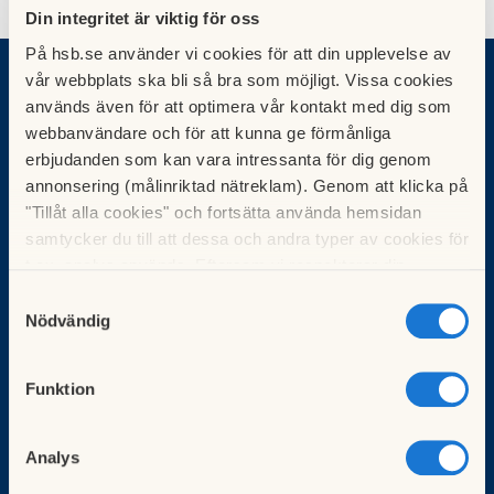
Din integritet är viktig för oss
På hsb.se använder vi cookies för att din upplevelse av
vår webbplats ska bli så bra som möjligt. Vissa cookies
Vad vill du göra?
används även för att optimera vår kontakt med dig som
Sök bostad
webbanvändare och för att kunna ge förmånliga
Bli medlem
erbjudanden som kan vara intressanta för dig genom
Börja bospara
annonsering (målinriktad nätreklam). Genom att klicka på
För brf:er
"Tillåt alla cookies" och fortsätta använda hemsidan
samtycker du till att dessa och andra typer av cookies för
Köp fastighetsförvaltning
t.ex. analys används. Eftersom vi respekterar din
HSB-ledamot
integritet kan du välja att inte tillåta vissa typer av
Samtyckesval
Kunskapsbank
cookies och välja att endast tillåta ett urval.
Nödvändig
Kurser för styrelseledamöter
Kontakt & Service
Funktion
Kontakta oss
Logga in i Mitt HSB
Gör en felanmälan
Analys