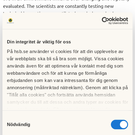
evaluated. The scientists are constantly testing new
technical innovations, a ventilated wardrobe and solar
panels are just two examples. All research data is collected
with sensors and measuring stations. These studies provide
valuable insight for the production of future housing.
Din integritet är viktig för oss
HSB Living Lab collaborates with several partners who all
På hsb.se använder vi cookies för att din upplevelse av
share a focus on social, economic and ecological
vår webbplats ska bli så bra som möjligt. Vissa cookies
sustainability. The ultimate goal is to create smart
används även för att optimera vår kontakt med dig som
technology for the project
Good Living
for the third
webbanvändare och för att kunna ge förmånliga
generation.
erbjudanden som kan vara intressanta för dig genom
annonsering (målinriktad nätreklam). Genom att klicka på
Find out more about HSB Living Lab
"Tillåt alla cookies" och fortsätta använda hemsidan
samtycker du till att dessa och andra typer av cookies för
t.ex. analys används. Eftersom vi respekterar din
integritet kan du välja att inte tillåta vissa typer av
Samtyckesval
cookies och välja att endast tillåta ett urval.
Nödvändig