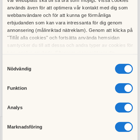
vår webbplats ska bli så bra som möjligt. Vissa cookies
på
info@minneberg.se
.
används även för att optimera vår kontakt med dig som
webbanvändare och för att kunna ge förmånliga
erbjudanden som kan vara intressanta för dig genom
annonsering (målinriktad nätreklam). Genom att klicka på
"Tillåt alla cookies" och fortsätta använda hemsidan
samtycker du till att dessa och andra typer av cookies för
t.ex. analys används. Eftersom vi respekterar din
Stadgar för Minnebergs
integritet kan du välja att inte tillåta vissa typer av
Samtyckesval
samfällighetsförening
cookies och välja att endast tillåta ett urval.
Nödvändig
Hämta
stadgar-minneberg-samf-2019.pdf
Funktion
Analys
Marknadsföring