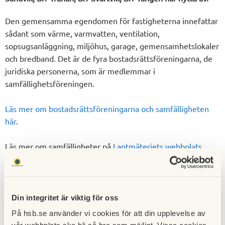
Den gemensamma egendomen för fastigheterna innefattar
sådant som värme, varmvatten, ventilation,
sopsugsanläggning, miljöhus, garage, gemensamhetslokaler
och bredband. Det är de fyra bostadsrättsföreningarna, de
juridiska personerna, som är medlemmar i
samfällighetsföreningen.
Läs mer om bostadsrättsföreningarna och samfälligheten
här
.
Läs mer om samfälligheter på
Lantmäteriets webbplats
.
Vill du veta vilka som ingår i samfällighetens styrelse finns
detta under rubriken Styrelsen. Har du frågor till
samfällighetsföreningen är det enklast att du som boende
Din integritet är viktig för oss
vänder dig till din bostadsrättsförenings styrelse. Men det
På hsb.se använder vi cookies för att din upplevelse av
går också bra att skicka mejl till samfällighetens styrelse