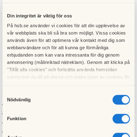
Din integritet är viktig för oss
På hsb.se använder vi cookies för att din upplevelse av
vår webbplats ska bli så bra som möjligt. Vissa cookies
används även för att optimera vår kontakt med dig som
webbanvändare och för att kunna ge förmånliga
erbjudanden som kan vara intressanta för dig genom
annonsering (målinriktad nätreklam). Genom att klicka på
"Tillåt alla cookies" och fortsätta använda hemsidan
samtycker du till att dessa och andra typer av cookies för
t.ex. analys används. Eftersom vi respekterar din
I detta nummer kan du bland annat läsa om:
integritet kan du välja att inte tillåta vissa typer av
Samtyckesval
cookies och välja att endast tillåta ett urval.
Nödvändig
Träffa fler av våra kontakter på FÄS - Vem är Lovis?
Fjärrvärme i Minneberg - vad händer?
Funktion
Vart ska jag vända mig som boende?
Vad säger mäklarna om Minneberg