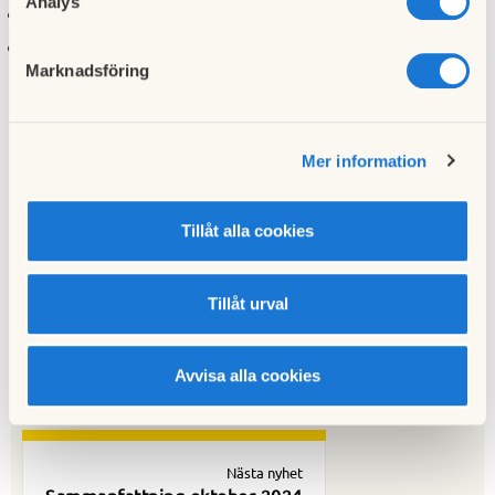
Analys
Fotoutställning i Badviken 19-20 oktober
Notiser från din Bostadsrättsförening
Marknadsföring
Du kan också läsa detta nummer digitalt
på denna länk
.
Mer information
Till nyhetslistan
Tillåt alla cookies
Tillåt urval
Föregående nyhet
Sammanfattning september 2024
Avvisa alla cookies
23 september 2024
Nästa nyhet
Sammanfattning oktober 2024