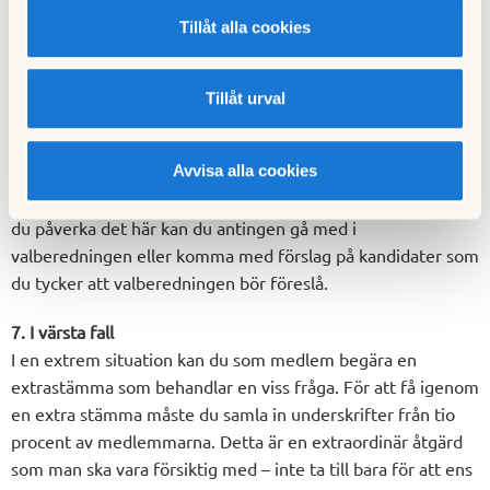
du gå med i, eller föreslå styrelsen att bilda en kommitté
Tillåt alla cookies
som jobbar med en fråga som är viktig för dig. Kommittén
får då uppdrag från styrelsen att sköta frågan, och oftast
också en budget för mindre inköp.
Tillåt urval
6.Via valberedningen
Avvisa alla cookies
Valberedningen har stort inflytande på föreningen på lång
sikt eftersom den föreslår vilka som ska sitta i styrelsen. Vill
du påverka det här kan du antingen gå med i
valberedningen eller komma med förslag på kandidater som
du tycker att valberedningen bör föreslå.
7. I värsta fall
I en extrem situation kan du som medlem begära en
extrastämma som behandlar en viss fråga. För att få igenom
en extra stämma måste du samla in underskrifter från tio
procent av medlemmarna. Detta är en extraordinär åtgärd
som man ska vara försiktig med – inte ta till bara för att ens