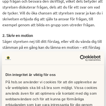
upp frågan och besvara den skriftligt, vilket dels betyder att
styrelsen diskuterar frågan, dels att du får ett svar om vad
de tycker. Vill du öka chansen att styrelsen svarar ja kan du i
skrivelsen erbjuda dig att själv ta ansvar för frågan, till
exempel genom att bilda en grupp som utreder frågan.
2. Skriv en motion
Säger styrelsen nej till ditt förslag, eller vill du vända dig till
stämman på en gång kan du lämna en motion – ett förslag
till stämman. Motionen måste vara skriftlig och i
föreningens stadgar står det när den senast måste lämnas
in. I motionen skriver du varför du tycker att frågan är viktig
och vad du vill att föreningen ska göra.
Din integritet är viktig för oss
3. Gå på stämman
På hsb.se använder vi cookies för att din upplevelse av
En bostadsrättsförening är en demokrati där alla lägenheter
vår webbplats ska bli så bra som möjligt. Vissa cookies
har rösträtt på stämman. Stämman har framförallt tre
används även för att optimera vår kontakt med dig som
funktioner: Här avgör medlemmarna om styrelsen ska få
webbanvändare och för att kunna ge förmånliga
erbjudanden som kan vara intressanta för dig genom
godkänt, här väljs valberedning, styrelse och revisorer, och