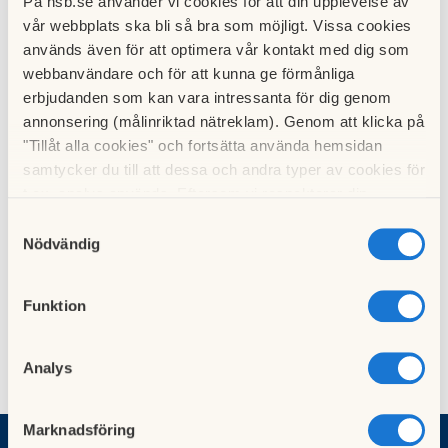
På hsb.se använder vi cookies för att din upplevelse av
vår webbplats ska bli så bra som möjligt. Vissa cookies
används även för att optimera vår kontakt med dig som
webbanvändare och för att kunna ge förmånliga
erbjudanden som kan vara intressanta för dig genom
annonsering (målinriktad nätreklam). Genom att klicka på
"Tillåt alla cookies" och fortsätta använda hemsidan
samtycker du till att dessa och andra typer av cookies för
t.ex. analys används. Eftersom vi respekterar din
integritet kan du välja att inte tillåta vissa typer av
Samtyckesval
cookies och välja att endast tillåta ett urval.
Nödvändig
Funktion
Analys
Marknadsföring