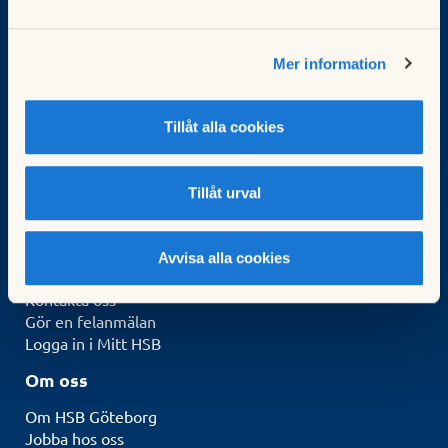
Vad vill du göra?
Sök bostad
Mer information
Bli medlem
Börja bospara
För brf:er
Tillåt alla cookies
Köp fastighetsförvaltning
HSB-ledamot
Tillåt urval
Kunskapsbank
Kurser för styrelseledamöter
Avvisa alla cookies
Kontakt & Service
Kontakta oss
Gör en felanmälan
Logga in i Mitt HSB
Om oss
Om HSB Göteborg
Jobba hos oss