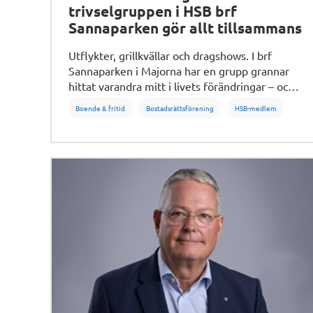
trivselgruppen i HSB brf
Sannaparken gör allt tillsammans
Utflykter, grillkvällar och dragshows. I brf
Sannaparken i Majorna har en grupp grannar
hittat varandra mitt i livets förändringar – och
bevisat att nya gemenskaper går att bygga
Boende & fritid
Bostadsrättsförening
HSB-medlem
oavsett var man befinner sig i livet. ”Ett enkelt
’hej’ i hissen kan leda till något fantastiskt
värdefullt”, säger Thomas Björk Eriksson.