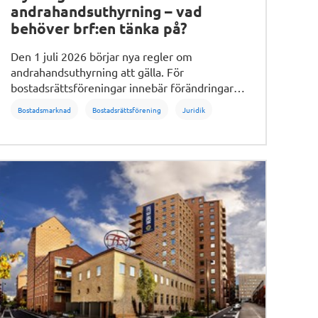
andrahandsuthyrning – vad
behöver brf:en tänka på?
Den 1 juli 2026 börjar nya regler om
andrahandsuthyrning att gälla. För
bostadsrättsföreningar innebär förändringarna
bland annat att andrahandsupplåtelser i vissa
Bostadsmarknad
Bostadsrättsförening
Juridik
fall kan godtas under längre tid än tidigare.
Samtidigt är de grundläggande skälen för
andrahandsuthyrning i stort sett desamma
som tidigare. Vi bad Andrea Gordon, jurist på
HSB Göteborg, reda ut vad de nya reglerna
innebär i praktiken för bostadsrättsföreningar.