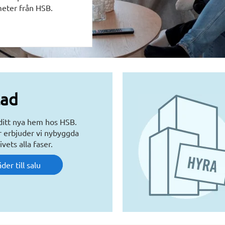
meter från HSB.
tad
 ditt nya hem hos HSB.
er erbjuder vi nybyggda
ivets alla faser.
der till salu