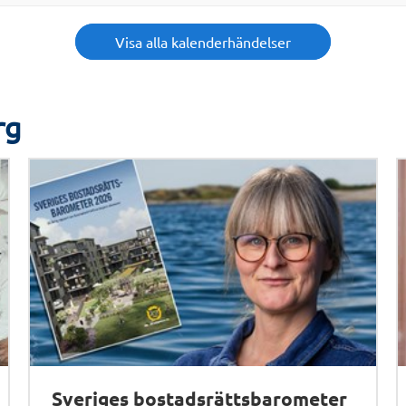
Visa alla kalenderhändelser
rg
Sveriges bostadsrättsbarometer