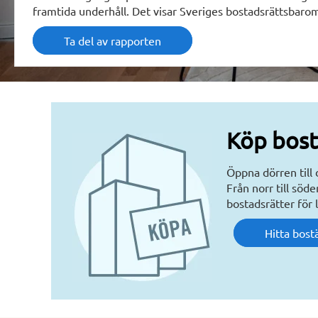
framtida underhåll. Det visar Sveriges bostadsrättsbaro
Ta del av rapporten
Köp bos
Öppna dörren till
Från norr till söd
bostadsrätter för l
Hitta bostä