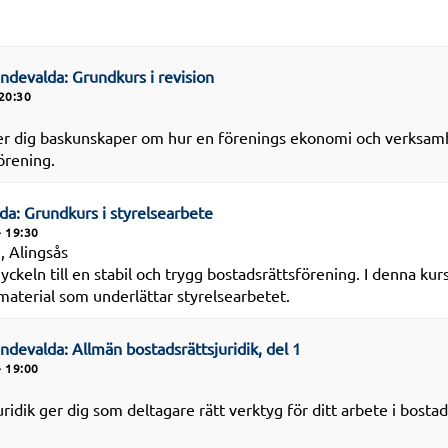
endevalda: Grundkurs i revision
20:30
ger dig baskunskaper om hur en förenings ekonomi och verksamh
förening.
da: Grundkurs i styrelsearbete
- 19:30
, Alingsås
yckeln till en stabil och trygg bostadsrättsförening. I denna kur
h material som underlättar styrelsearbetet.
endevalda: Allmän bostadsrättsjuridik, del 1
- 19:00
ridik ger dig som deltagare rätt verktyg för ditt arbete i bostad