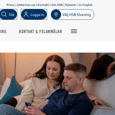
Press
|
Jobba hos oss
|
Kontakt
|
Om HSB
|
Nyheter
|
In English
Sök
Logga in
Välj HSB-förening
NING
KONTAKT & FELANMÄLAN