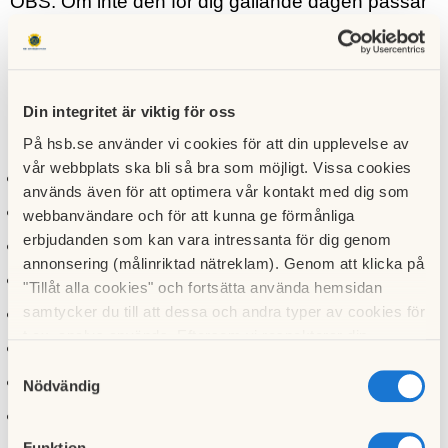
OBS: Om inte den för dig gällande dagen passar
så går det bra att komma annan dag.
Din integritet är viktig för oss
Några av de punkter som kommer att avhandlas:
På hsb.se använder vi cookies för att din upplevelse av
vår webbplats ska bli så bra som möjligt. Vissa cookies
Styrelsen kommer att presentera sig
används även för att optimera vår kontakt med dig som
Trivselregler
webbanvändare och för att kunna ge förmånliga
erbjudanden som kan vara intressanta för dig genom
Skillnad mellan Hyresrätt och Bostadsrätt
annonsering (målinriktad nätreklam). Genom att klicka på
Nytt förvaltningsavtal med Riksbyggen
"Tillåt alla cookies" och fortsätta använda hemsidan
samtycker du till att dessa och andra typer av cookies för
Information
t.ex. analys används. Eftersom vi respekterar din
Brandskydd
integritet kan du välja att inte tillåta vissa typer av
Samtyckesval
På gång i föreningen
cookies och välja att endast tillåta ett urval.
Nödvändig
Vår ekonomi
Funktion