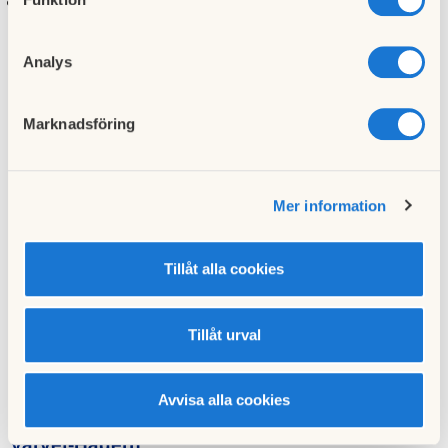
Frågestund och möjlighet att komma med
förbättringsförslag
Analys
Marknadsföring
Vi har alla möjligheter om vi vill!
TILLSAMMANS kan vi göra vår förening till
Mer information
den Trivsammaste och Bästa föreningen i
Sverige!
Tillåt alla cookies
Tillåt urval
Väl Mött
Styrelsen
Avvisa alla cookies
Varvet-Hägern