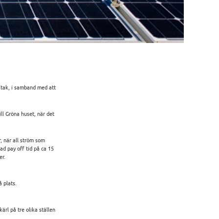
s tak, i samband med att
ill Gröna huset, när det
, när all ström som
ad pay off tid på ca 15
er.
 plats.
ärl på tre olika ställen