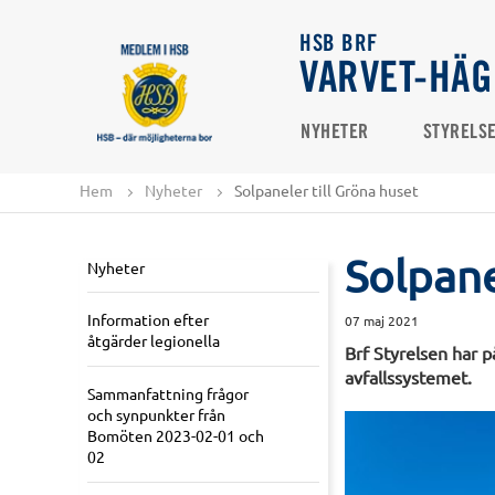
HSB BRF
VARVET-HÄ
NYHETER
STYRELS
Hem
Nyheter
Solpaneler till Gröna huset
Solpane
Nyheter
Information efter
07 maj 2021
åtgärder legionella
Brf Styrelsen har p
avfallssystemet.
Sammanfattning frågor
och synpunkter från
Bomöten 2023-02-01 och
02