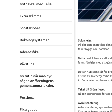
Nytt avtal med Telia
Extra stämma
Sopstationer
Bokningssystemet
Solpaneler.
På det sista mötet har den 
taket byggs om i sommar.
Adventsfika
Detta beslut blev av att vid
fanns fördelar med att göra
Vävstuga
Det är HSB som står för pro
Ny rutin när man hyr
alstras av solenergi förbru
år. Solpanelerna placeras på
någon av föreningens
gemensamma lokaler.
Taket till Gröna huset.
Någon entreprenör för att b
Postboxar
Avfallshantering.
Avfallshantering system har
Fixarguppen
i Varvet-Hägerns område. En