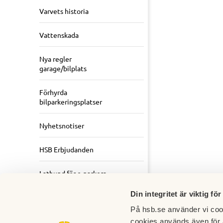
Varvets historia
Vattenskada
Nya regler
garage/bilplats
Förhyrda
bilparkeringsplatser
Nyhetsnotiser
HSB Erbjudanden
Lathund för e-parkera
Din integritet är viktig för
Nya stadgar, 2016
På hsb.se använder vi cook
cookies används även för 