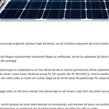
nuvarande avgående styrelsen tagit ett beslut, om att installera solpaneler på Gröna huset
 ett tidigare styrelsemötet initierades frågan av ordförande, om att ha solpaneler på taket t
 det samtidigt.
jekteringen av solpanelerna och har räknat att det är mycket god ekonomi att ha solpaneler
kas också i Gröna huset. Beräknat energi för 297 paneler blir 99 390 kWh/ år. Med en beräkn
 den södra sidan av huset och vinklas något så att de får bästa förutsättningar för solpanel
ygga taket är inte ännu utsedd, men planeringen är att senast i sept 2021 ska taket vara på
 också styrelsen på sista mötet beslutat om entreprenör, som kommer att gräva ned avfallsk
treprenören är utsedd och ska ska börja bygga dessa när tjälen har gått ur jorden.