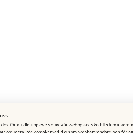
 oss
ies för att din upplevelse av vår webbplats ska bli så bra som m
att optimera vår kontakt med dig som webbanvändare och för at