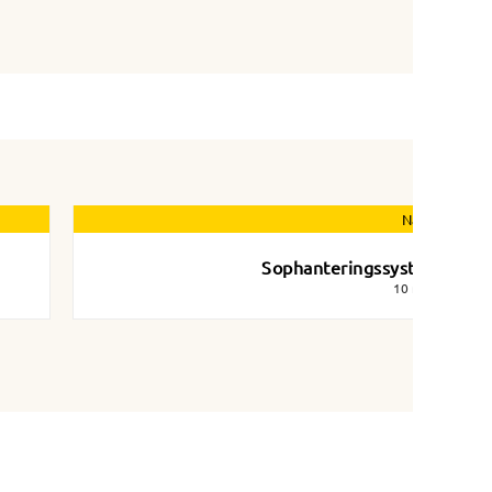
Nästa nyhet
Sophanteringssystem-ny
10 maj 2021