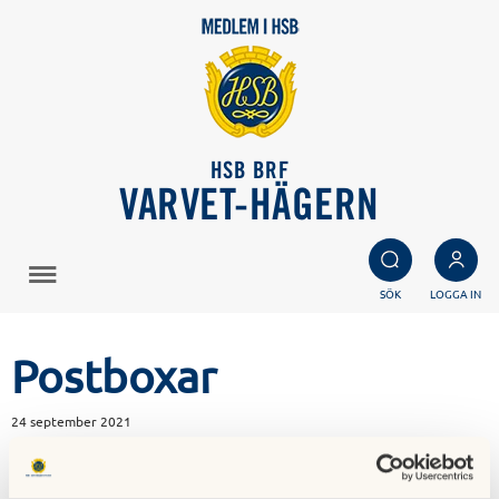
HSB BRF
VARVET-HÄGERN
SÖK
LOGGA IN
Postboxar
24 september 2021
Boxarna är klara att ta i bruk med postutdelning den 4
oktober