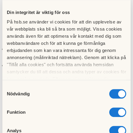
Under perioden
25 september – 1 oktober
vill vi att ni testar
Din integritet är viktig för oss
att öppna ert postfack
På hsb.se använder vi cookies för att din upplevelse av
Om det inte fungerar eller om fel postfack öppnas vill vi att
vår webbplats ska bli så bra som möjligt. Vissa cookies
ni skickar e-post till
service@norrbottenslarm.com
används även för att optimera vår kontakt med dig som
webbanvändare och för att kunna ge förmånliga
Vid fel uppge ert lägenhetsnummer som står på
erbjudanden som kan vara intressanta för dig genom
postfacket
annonsering (målinriktad nätreklam). Genom att klicka på
"Tillåt alla cookies" och fortsätta använda hemsidan
Om fel postfack öppnas, uppger ni även det
samtycker du till att dessa och andra typer av cookies för
lägenhetsnumret
t.ex. analys används. Eftersom vi respekterar din
integritet kan du välja att inte tillåta vissa typer av
Samtyckesval
Mer information om hur postboxarna fungerar hittar ni
här
cookies och välja att endast tillåta ett urval.
Nödvändig
Till nyhetslistan
Funktion
Publicerad:
2021-09-24
Senast uppdaterad:
2021-09-24
Sidansvarig:
Styrelsen
Analys