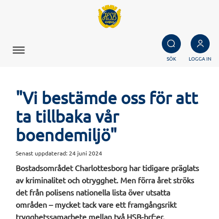
SÖK
LOGGA IN
"Vi bestämde oss för att
ta tillbaka vår
boendemiljö"
Senast uppdaterad:
24 juni 2024
Bostadsområdet Charlottesborg har tidigare präglats
av kriminalitet och otrygghet. Men förra året ströks
det från polisens nationella lista över utsatta
områden – mycket tack vare ett framgångsrikt
trygghetssamarbete mellan två HSB-brf:er.