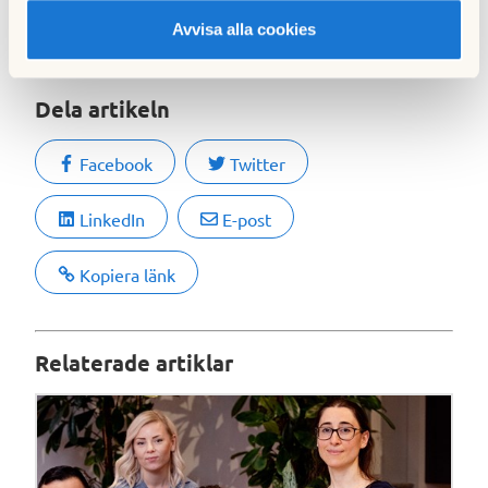
Avvisa alla cookies
Föreningsliv och gemenskap
Brf-styrelse
Dela artikeln
Facebook
Twitter
LinkedIn
E-post
Kopiera länk
Relaterade artiklar