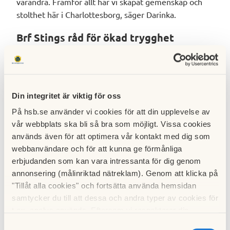
varandra. Framför allt har vi skapat gemenskap och
stolthet här i Charlottesborg, säger Darinka.
Brf Stings råd för ökad trygghet
1. Kontakta samhällsaktörer i området och se hur ni
kan hjälpas åt.
2. Samarbeta med andra bostadsrättsföreningar i
Din integritet är viktig för oss
området.
3. Uppmuntra medlemmarna att engagera sig, ha koll
På hsb.se använder vi cookies för att din upplevelse av
på omgivningarna och rapportera misstänkta
vår webbplats ska bli så bra som möjligt. Vissa cookies
aktiviteter. Det går bra att vara anonym.
används även för att optimera vår kontakt med dig som
webbanvändare och för att kunna ge förmånliga
HSB brf Sting
erbjudanden som kan vara intressanta för dig genom
annonsering (målinriktad nätreklam). Genom att klicka på
Ort:
Charlottesborg i Kristianstad.
"Tillåt alla cookies" och fortsätta använda hemsidan
Byggår:
1977.
samtycker du till att dessa och andra typer av cookies för
Antal bostäder:
311 lägenheter fördelade på två
t.ex. analys används. Eftersom vi respekterar din
höghus och sex lägre hus.
integritet kan du välja att inte tillåta vissa typer av
Samtyckesval