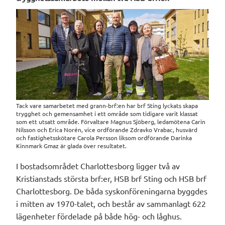
Tack vare samarbetet med grann-brf:en har brf Sting lyckats skapa
trygghet och gemensamhet i ett område som tidigare varit klassat
som ett utsatt område. Förvaltare Magnus Sjöberg, ledamötena Carin
Nilsson och Erica Norén, vice ordförande Zdravko Vrabac, husvärd
och fastighetsskötare Carola Persson liksom ordförande Darinka
Kinnmark Gmaz är glada över resultatet.
I bostadsområdet Charlottesborg ligger två av
Kristianstads största brf:er, HSB brf Sting och HSB brf
Charlottesborg. De båda syskonföreningarna byggdes
i mitten av 1970-talet, och består av sammanlagt 622
lägenheter fördelade på både hög- och låghus.