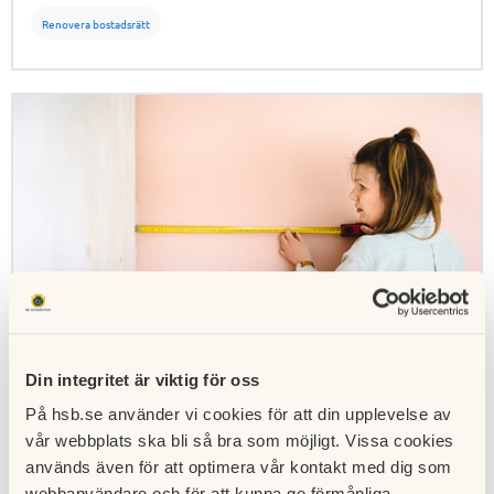
tips.
Renovera bostadsrätt
Din integritet är viktig för oss
Så renoverar du mer klimatvänligt
På hsb.se använder vi cookies för att din upplevelse av
vår webbplats ska bli så bra som möjligt. Vissa cookies
Om jag ska göra om hemma och inte vill ha för stor
används även för att optimera vår kontakt med dig som
påverkan på miljön och klimatet, vad ska jag tänka på?
webbanvändare och för att kunna ge förmånliga