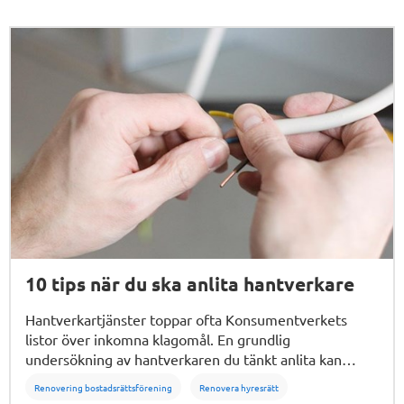
10 tips när du ska anlita hantverkare
Hantverkartjänster toppar ofta Konsumentverkets
listor över inkomna klagomål. En grundlig
undersökning av hantverkaren du tänkt anlita kan
spara både tid och pengar om problem skulle uppstå.
Renovering bostadsrättsförening
Renovera hyresrätt
Här ger Viktoria Fredholm på Konsumentverket sina