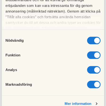
Här ger Louise Wall, hållbarhetschef på HSB
erbjudanden som kan vara intressanta för dig genom
Riksförbund, sina bästa tips.
Renovera bostadsrätt
Renovera hyresrätt
annonsering (målinriktad nätreklam). Genom att klicka på
"Tillåt alla cookies" och fortsätta använda hemsidan
samtycker du till att dessa och andra typer av cookies för
t.ex. analys används. Eftersom vi respekterar din
integritet kan du välja att inte tillåta vissa typer av
Samtyckesval
cookies och välja att endast tillåta ett urval.
Nödvändig
Funktion
Analys
Marknadsföring
Renovering i hyresrätt: det här får du
göra
Mer information