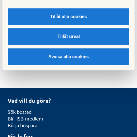
I hyresrätt får du göra mindre renoveringar som
målning, men gör du åtgärder som sänker värdet på
bostaden kan du bli ersättningsskyldig. Fråga din
Tillåt alla cookies
fastighetsägare om vad som gäller!
Renovera hyresrätt
Tillåt urval
Avvisa alla cookies
Vad vill du göra?
Sök bostad
Bli HSB-medlem
Börja bospara
För brf:er