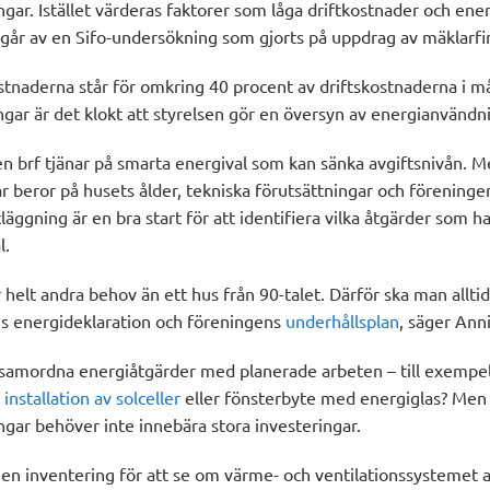
gar. Istället värderas faktorer som låga driftkostnader och ene
mgår av en Sifo-undersökning som gjorts på uppdrag av mäklarfi
tnaderna står för omkring 40 procent av driftskostnaderna i 
ngar är det klokt att styrelsen gör en översyn av energianvändn
n brf tjänar på smarta energival som kan sänka avgiftsnivån. M
r beror på husets ålder, tekniska förutsättningar och förening
läggning är en bra start för att identifiera vilka åtgärder som ha
l.
r helt andra behov än ett hus från 90-talet. Därför ska man allti
ens energideklaration och föreningens
underhållsplan
, säger Ann
 samordna energiåtgärder med planerade arbeten – till exempe
d
installation av solceller
eller fönsterbyte med energiglas? Men 
ngar behöver inte innebära stora investeringar.
 en inventering för att se om värme- och ventilationssystemet a