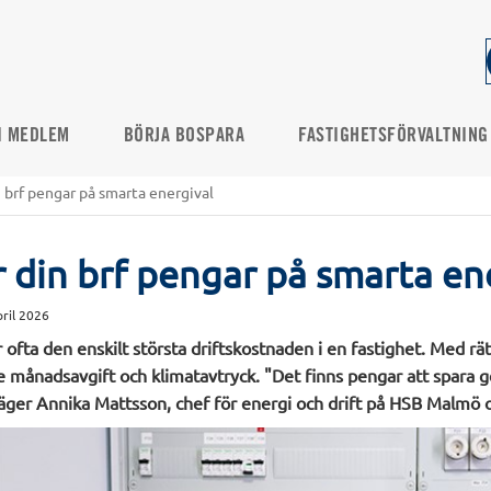
I MEDLEM
BÖRJA BOSPARA
FASTIGHETSFÖRVALTNING
n brf pengar på smarta energival
r din brf pengar på smarta en
pril 2026
ofta den enskilt största driftskostnaden i en fastighet. Med rät
e månadsavgift och klimatavtryck. "Det finns pengar att spara 
äger Annika Mattsson, chef för energi och drift på HSB Malmö 