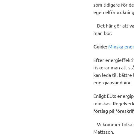
som tidigare för de
egen elförbrukning
– Det här gör att v
man bor.
Guide:
Minska energ
Efter energieffekti
riskerar man att s
kan leda till bätt
energianvändning.
Enligt EU:s energi
minskas. Regelverke
förslag på föreskri
– Vi kommer tolka s
Mattsson.