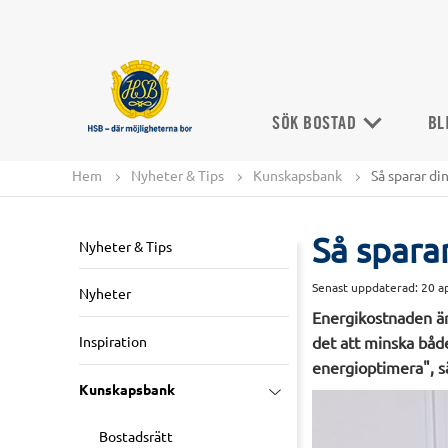
SÖK BOSTAD
BL
Hem
Nyheter & Tips
Kunskapsbank
Så sparar di
Så spara
Nyheter & Tips
Senast uppdaterad:
20 a
Nyheter
Energikostnaden är 
Inspiration
det att minska båd
energioptimera", s
Kunskapsbank
Bostadsrätt