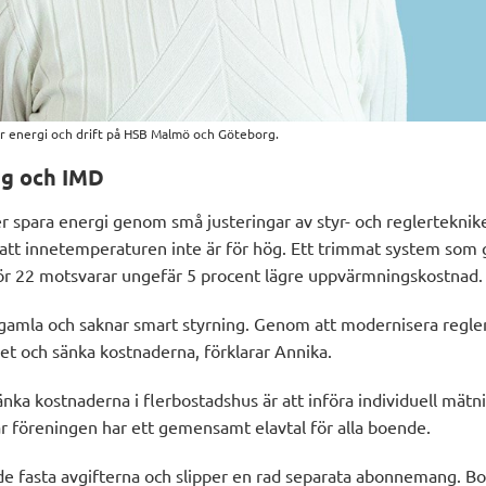
ör energi och drift på HSB Malmö och Göteborg.
ng och IMD
r spara energi genom små justeringar av styr- och reglerteknike
att innetemperaturen inte är för hög. Ett trimmat system som
 för 22 motsvarar ungefär 5 procent lägre uppvärmningskostnad.
 gamla och saknar smart styrning. Genom att modernisera regl
et och sänka kostnaderna, förklarar Annika.
sänka kostnaderna i flerbostadshus är att införa individuell mätn
är föreningen har ett gemensamt elavtal för alla boende.
de fasta avgifterna och slipper en rad separata abonnemang. B