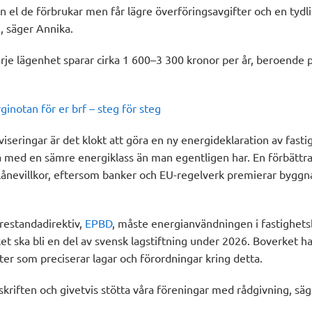
n el de förbrukar men får lägre överföringsavgifter och en tydli
, säger Annika.
arje lägenhet sparar cirka 1 600–3 300 kronor per år, beroende p
inotan för er brf – steg för steg
viseringar är det klokt att göra en ny energideklaration av fast
tå med en sämre energiklass än man egentligen har. En förbättr
re lånevillkor, eftersom banker och EU-regelverk premierar bygg
prestandadirektiv,
EPBD
, måste energianvändningen i fastighet
t ska bli en del av svensk lagstiftning under 2026. Boverket ha
fter som preciserar lagar och förordningar kring detta.
kriften och givetvis stötta våra föreningar med rådgivning, sä