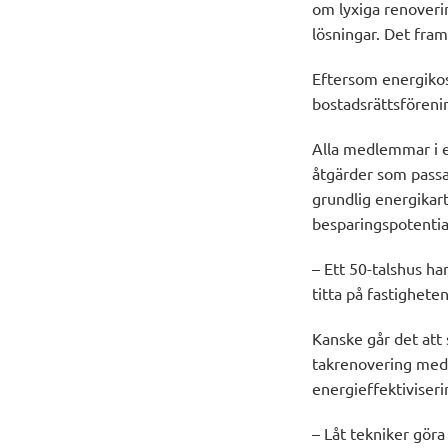
om lyxiga renoverin
lösningar. Det fra
Eftersom energikos
bostadsrättsföreni
Alla medlemmar i e
åtgärder som passa
grundlig energikart
besparingspotentia
– Ett 50-talshus ha
titta på fastighet
Kanske går det att
takrenovering me
energieffektiviseri
– Låt tekniker göra