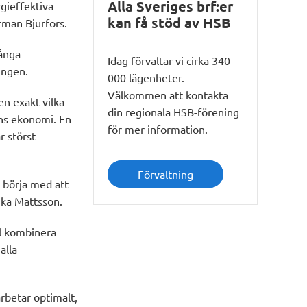
Alla Sveriges brf:er
rgieffektiva
kan få stöd av HSB
rman Bjurfors.
många
Idag förvaltar vi cirka 340
ingen.
000 lägenheter.
Välkommen att kontakta
en exakt vilka
din regionala HSB-förening
ens ekonomi. En
för mer information.
r störst
Förvaltning
d börja med att
ika Mattsson.
l kombinera
alla
rbetar optimalt,