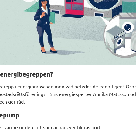
å energibegreppen?
grepp i energibranschen men vad betyder de egentligen? Och v
 bostadsrättsförening? HSBs energiexperter Annika Mattsson o
och ger råd.
mepump
r värme ur den luft som annars ventileras bort.