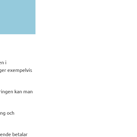
n i
 ger exempelvis
eringen kan man
ing och
oende betalar