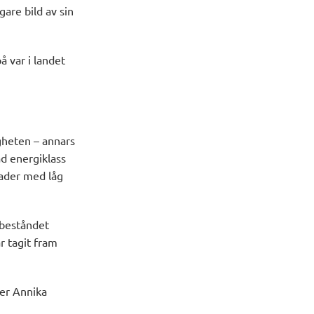
gare bild av sin
å var i landet
igheten – annars
ad energiklass
nader med låg
sbeståndet
r tagit fram
ger Annika