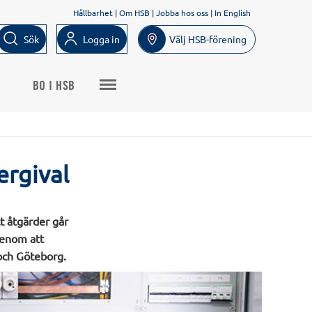
Hållbarhet
|
Om HSB
|
Jobba hos oss
|
In English
Sök
Logga in
Välj HSB-förening
BO I HSB
ergival
t åtgärder går
genom att
och Göteborg.