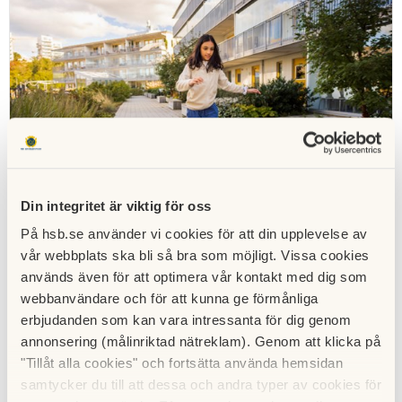
Din integritet är viktig för oss
På hsb.se använder vi cookies för att din upplevelse av
vår webbplats ska bli så bra som möjligt. Vissa cookies
Uppdatering av stadgar utifrån lagkrav
används även för att optimera vår kontakt med dig som
2023 trädde lagändringar i kraft i bostadsrättslagen
webbanvändare och för att kunna ge förmånliga
och årsredovisningslagen som innebär att
erbjudanden som kan vara intressanta för dig genom
bostadsrättsföreningens stadgar behöver uppdateras.
annonsering (målinriktad nätreklam). Genom att klicka på
Vi hjälper er att uppdatera nuvarande stadgar till 2023
"Tillåt alla cookies" och fortsätta använda hemsidan
års HSB normalstadgar för bostadsrättsförening, till
samtycker du till att dessa och andra typer av cookies för
ett fast pris.