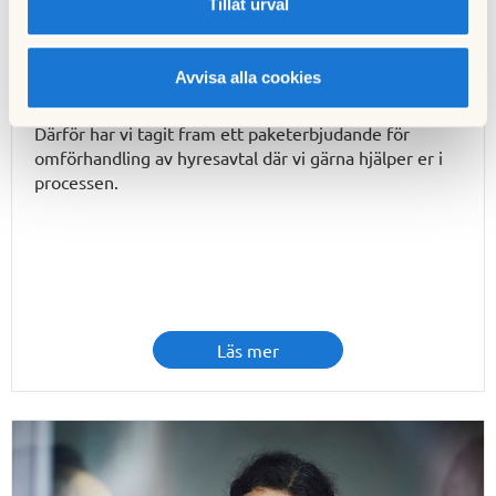
Tillåt urval
Omförhandling av hyresavtal
Vi vet att det kan kännas snårigt och komplext att
Avvisa alla cookies
säga upp och omförhandla lokalhyresavtal.
Därför har vi tagit fram ett paketerbjudande för
omförhandling av hyresavtal där vi gärna hjälper er i
processen.
Läs mer