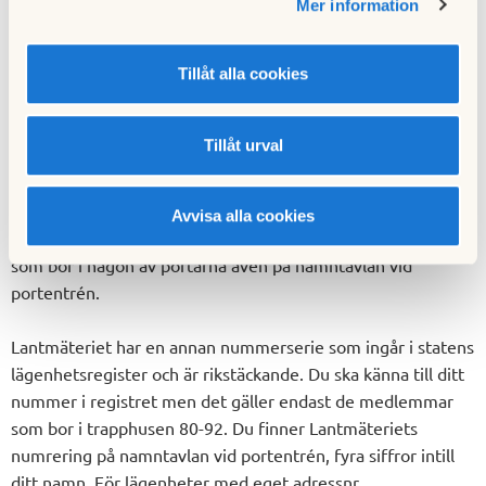
länge som du innehar en bostadsrätt och fysiskt bor i Brf
Mer information
Dammen.
Tillåt alla cookies
Lägenhetsnumrering/lägenhetsregister
Föreningens lägenhetsnumrering är löpande med nummer
Tillåt urval
001 i port nr 80 och slutar med nummer 102 på adress
nummer 188.
Ditt lägenhetsnummer finner du på en liten skylt som sitter
Avvisa alla cookies
på din entrédörrs utsida, högst upp i ena hörnet och för dig
som bor i någon av portarna även på namntavlan vid
portentrén.
Lantmäteriet har en annan nummerserie som ingår i statens
lägenhetsregister och är rikstäckande. Du ska känna till ditt
nummer i registret men det gäller endast de medlemmar
som bor i trapphusen 80-92. Du finner Lantmäteriets
numrering på namntavlan vid portentrén, fyra siffror intill
ditt namn. För lägenheter med eget adressnr,