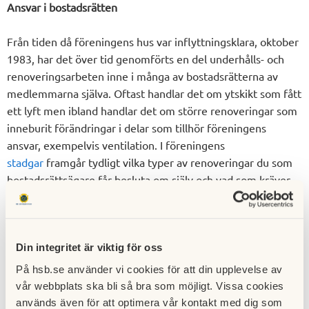
Ansvar i bostadsrätten
Från tiden då föreningens hus var inflyttningsklara, oktober
1983, har det över tid genomförts en del underhålls- och
renoveringsarbeten inne i många av bostadsrätterna av
medlemmarna själva. Oftast handlar det om ytskikt som fått
ett lyft men ibland handlar det om större renoveringar som
inneburit förändringar i delar som tillhör föreningens
ansvar, exempelvis ventilation. I föreningens
stadgar
framgår tydligt vilka typer av renoveringar du som
bostadsrättsägare får besluta om själv och vad som kräver
styrelsens godkännande.
I samband med att man godkänns som medlem i föreningen
och sedan tillträder bostadsrätten övertar man samtidigt
Din integritet är viktig för oss
ansvaret för lägenheten i sitt befintliga skick såsom tidigare
På hsb.se använder vi cookies för att din upplevelse av
ägare lämnar den, även om renoveringar gjorts på de
vår webbplats ska bli så bra som möjligt. Vissa cookies
områden som föreningen generellt har ansvar för. Upptäcks
används även för att optimera vår kontakt med dig som