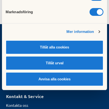
Telefon: 010-442 21 29
Marknadsföring
Mer information
Vad vill du göra?
Sök bostad
Tillåt alla cookies
Bli medlem
Börja bospara
För brf:er
Tillåt urval
Köp fastighetsförvaltning
HSB-ledamot
Avvisa alla cookies
Kunskapsbank
Kurser för styrelseledamöter
Kontakt & Service
Kontakta oss