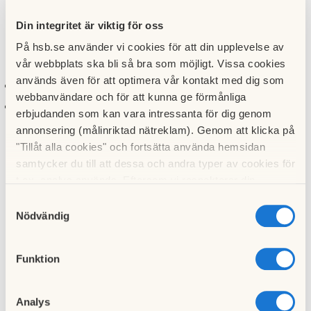
Skicka er ansökan via e-post till
henrik.wolfbrandt@hsb.se
senast den 25 maj varje år.
Din integritet är viktig för oss
På hsb.se använder vi cookies för att din upplevelse av
I ansökan ska ni kort beskriva:
vår webbplats ska bli så bra som möjligt. Vissa cookies
används även för att optimera vår kontakt med dig som
vilken åtgärd ni har genomfört
webbanvändare och för att kunna ge förmånliga
vilka kostnader som uppstått
erbjudanden som kan vara intressanta för dig genom
annonsering (målinriktad nätreklam). Genom att klicka på
Beslut om bidrag fattas av HSB Göteborgs styrelse i juni.
"Tillåt alla cookies" och fortsätta använda hemsidan
samtycker du till att dessa och andra typer av cookies för
Kontakt
t.ex. analys används. Eftersom vi respekterar din
integritet kan du välja att inte tillåta vissa typer av
Samtyckesval
Har du frågor om HSB Göteborgs kulturfond är du
cookies och välja att endast tillåta ett urval.
Nödvändig
välkommen att kontakta:
Funktion
Henrik Wolfbrandt
Ansvarig parlamentarisk verksamhet
E-post:
henrik.wolfbrandt@hsb.se
Analys