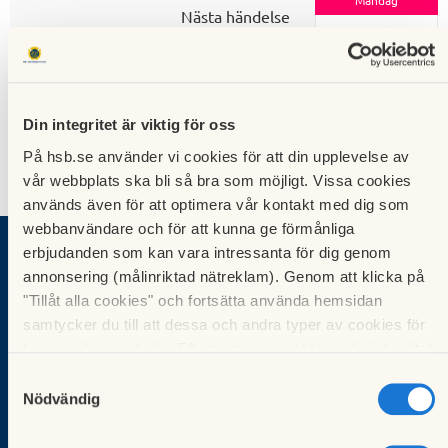
Måndag
Nästa händelse
7
Digital kurs för förtroendevalda:
Grundkurs i revision
september 2026
Din integritet är viktig för oss
På hsb.se använder vi cookies för att din upplevelse av
vår webbplats ska bli så bra som möjligt. Vissa cookies
används även för att optimera vår kontakt med dig som
webbanvändare och för att kunna ge förmånliga
erbjudanden som kan vara intressanta för dig genom
Vad vill du göra?
annonsering (målinriktad nätreklam). Genom att klicka på
Sök bostad
"Tillåt alla cookies" och fortsätta använda hemsidan
Bli medlem
samtycker du till att dessa och andra typer av cookies för
Börja bospara
t.ex. analys används. Eftersom vi respekterar din integritet
För brf:er
kan du välja att inte tillåta vissa typer av cookies och välja
Samtyckesval
att endast tillåta ett urval.
Nödvändig
Köp fastighetsförvaltning
HSB-ledamot