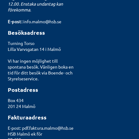
12.00. Enstaka undantag kan
förekomma.
E-post:
info.malmo@hsb.se
Besöksadress
Turning Torso
Lilla Varvsgatan 14 i Malmö
Vi har ingen möjlighet till
spontana besök. Vänligen boka en
tid för ditt besök via
Boende- och
Styrelseservice
.
Postadress
Box 434
201 24 Malmö
Fakturaadress
E-post:
pdf.faktura.malmo@hsb.se
HSB Malmö ek för