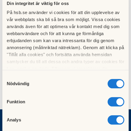
Din integritet är viktig för oss
Bli medlem i HSB och få tillgång till förmåner som gör
På hsb.se använder vi cookies för att din upplevelse av
skillnad!
vår webbplats ska bli så bra som möjligt. Vissa cookies
Som privatperson och medlem i HSB Malmö får du
används även för att optimera vår kontakt med dig som
förtur till bostäder, juridisk rådgivning, unika
webbanvändare och för att kunna ge förmånliga
erbjudanden och inspiration från vår medlemstidning
erbjudanden som kan vara intressanta för dig genom
Hemma i HSB. Ta steget mot ett tryggare och mer
annonsering (målinriktad nätreklam). Genom att klicka på
förmånligt boende. Läs mer om varför medlemskap
"Tillåt alla cookies" och fortsätta använda hemsidan
lönar sig.
samtycker du till att dessa och andra typer av cookies för
Klicka här
t.ex. analys används. Eftersom vi respekterar din
integritet kan du välja att inte tillåta vissa typer av
Samtyckesval
cookies och välja att endast tillåta ett urval.
Nödvändig
Funktion
Analys
Vad vill du göra?