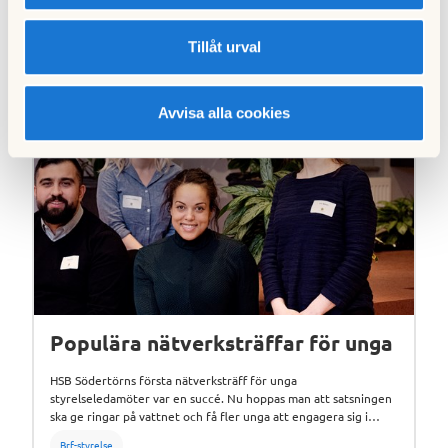
Tillåt urval
Relaterade artiklar
Avvisa alla cookies
Populära nätverksträffar för unga
HSB Södertörns första nätverksträff för unga
styrelseledamöter var en succé. Nu hoppas man att satsningen
ska ge ringar på vattnet och få fler unga att engagera sig i
styrelsearbete.
Brf-styrelse