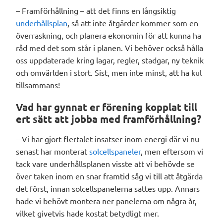
– Framförhållning – att det finns en långsiktig
underhållsplan
, så att inte åtgärder kommer som en
överraskning, och planera ekonomin för att kunna ha
råd med det som står i planen. Vi behöver också hålla
oss uppdaterade kring lagar, regler, stadgar, ny teknik
och omvärlden i stort. Sist, men inte minst, att ha kul
tillsammans!
Vad har gynnat er förening kopplat till
ert sätt att jobba med framförhållning?
– Vi har gjort flertalet insatser inom energi där vi nu
senast har monterat
solcellspaneler
, men eftersom vi
tack vare underhållsplanen visste att vi behövde se
över taken inom en snar framtid såg vi till att åtgärda
det först, innan solcellspanelerna sattes upp. Annars
hade vi behövt montera ner panelerna om några år,
vilket givetvis hade kostat betydligt mer.