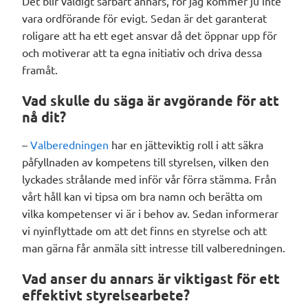
Det blir väldigt sårbart annars, för jag kommer ju inte
vara ordförande för evigt. Sedan är det garanterat
roligare att ha ett eget ansvar då det öppnar upp för
och motiverar att ta egna initiativ och driva dessa
framåt.
Vad skulle du säga är avgörande för att
nå dit?
–
Valberedningen
har en jätteviktig roll i att säkra
påfyllnaden av kompetens till styrelsen, vilken den
lyckades strålande med inför vår förra stämma. Från
vårt håll kan vi tipsa om bra namn och berätta om
vilka kompetenser vi är i behov av. Sedan informerar
vi nyinflyttade om att det finns en styrelse och att
man gärna får anmäla sitt intresse till valberedningen.
Vad anser du annars är viktigast för ett
effektivt styrelsearbete?