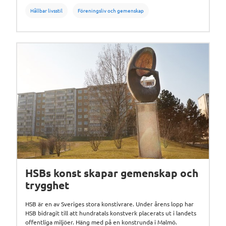
– Att tillsammans kunna skapa en tillvaro som man inte kan
Hållbar livsstil
Föreningsliv och gemenskap
uppnå utan varandra, det är fantastiskt.
HSBs konst skapar gemenskap och
trygghet
HSB är en av Sveriges stora konstivrare. Under årens lopp har
HSB bidragit till att hundratals konstverk placerats ut i landets
offentliga miljöer. Häng med på en konstrunda i Malmö.