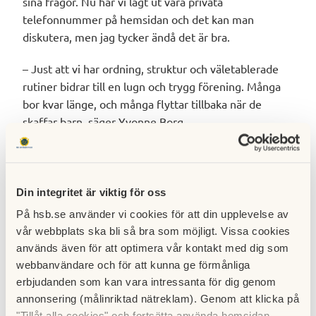
sina frågor. Nu har vi lagt ut våra privata
telefonnummer på hemsidan och det kan man
diskutera, men jag tycker ändå det är bra.
– Just att vi har ordning, struktur och väletablerade
rutiner bidrar till en lugn och trygg förening. Många
bor kvar länge, och många flyttar tillbaka när de
skaffar barn, säger Yvonne Borg.
HSB brf Smaragden
Din integritet är viktig för oss
Ort:
Orminge i Nacka utanför Stockholm.
På hsb.se använder vi cookies för att din upplevelse av
Byggår:
1968 (en del av miljonprogrammet).
vår webbplats ska bli så bra som möjligt. Vissa cookies
Antal bostäder:
384 lägenheter fördelat på 58
används även för att optimera vår kontakt med dig som
portar.
webbanvändare och för att kunna ge förmånliga
Övrigt:
Läget med närhet till både stad, natur
erbjudanden som kan vara intressanta för dig genom
och skärgård attraherar många.
annonsering (målinriktad nätreklam). Genom att klicka på
"Tillåt alla cookies" och fortsätta använda hemsidan