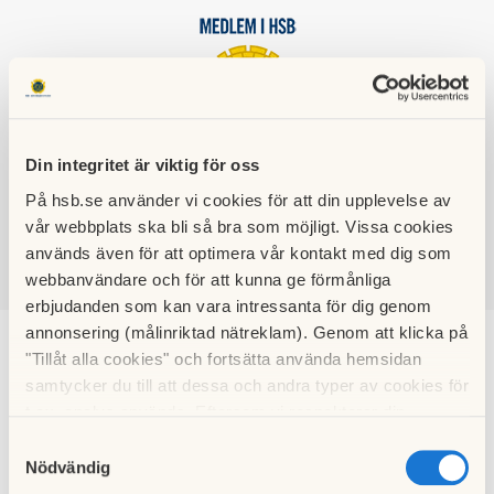
Din integritet är viktig för oss
HSB BRF
RÖDSTJÄRTEN
På hsb.se använder vi cookies för att din upplevelse av
vår webbplats ska bli så bra som möjligt. Vissa cookies
används även för att optimera vår kontakt med dig som
webbanvändare och för att kunna ge förmånliga
SÖK
LOGGA IN
erbjudanden som kan vara intressanta för dig genom
annonsering (målinriktad nätreklam). Genom att klicka på
Batterier
"Tillåt alla cookies" och fortsätta använda hemsidan
samtycker du till att dessa och andra typer av cookies för
t.ex. analys används. Eftersom vi respekterar din
I föreningens cykelrum på Vapengatan finns behållare för
integritet kan du välja att inte tillåta vissa typer av
Samtyckesval
småbatteriinsamling.
cookies och välja att endast tillåta ett urval.
Nödvändig
I närområdet finns även behållare för batterier vid