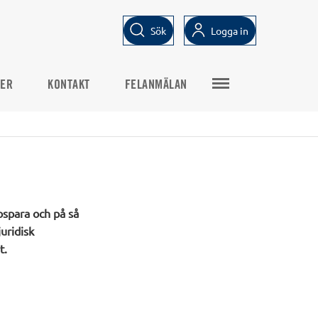
Sök
Logga in
TER
KONTAKT
FELANMÄLAN
ospara och på så
uridisk
t.