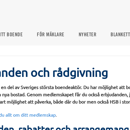
ITT BOENDE
FÖR MÄKLARE
NYHETER
BLANKET
anden och rådgivning
n del av Sveriges största boendeaktör. Du har möjlighet att b
 din nya bostad. Genom medlemskapet får du också erbjudanden, j
art möjlighet att påverka, både där du bor men också HSB i stor
 du allt om ditt medlemskap
.
den, rabatter och arrangemang