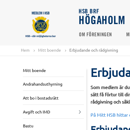
HSB BRF
HÖGAHOLM
OM FÖRENINGEN
M
Hem
Mitt boende
Erbjudande och rådgivning
Erbjud
Mitt boende
Andrahandsuthyrning
Som medlem är du e
sätt få förtur till
Att bo i bostadsrätt
rådgivning och såkl
Avgift och IMD
På Mitt HSB hittar
Bastu
Erbjudan