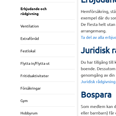
Erbjudande och
Hemförsäkring, stä
rådgivning
exempel där du som
De flesta helt uta
Ventilation
arrangemang.
Ta del av alla erb
Extraförråd
Juridisk 
Festlokal
Du har tillgång til
Flytta in/Flytta ut
boende. Dessutom k
genomgång av din fa
Fritidsaktiviteter
Juridisk rådgivnin
Försäkringar
Bospara
Gym
Som medlem kan du 
eller barnbarn) får
Hobbyrum