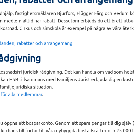
dhjälp, fastighetsmäklaren Bjurfors, Flügger Färg och Vedum kö
 medlem alltid har rabatt. Dessutom erbjuds du ett brett utbud 
n kostnad. Cirkus och simskola är exempel på några av våra åt
judanden, rabatter och arrangemang
.
rådgivning
l kostnadsfri juridisk rådgivning. Det kan handla om vad som hels
an HSB tillsammans med Familjens Jurist erbjuda dig en kostn
miljejuridiska situation.
g för alla medlemmar
.
öppna ett bosparkonto. Genom att spara pengar till dig själv (
 du chans till förtur till våra nybyggda bostadsrätter och 25 000