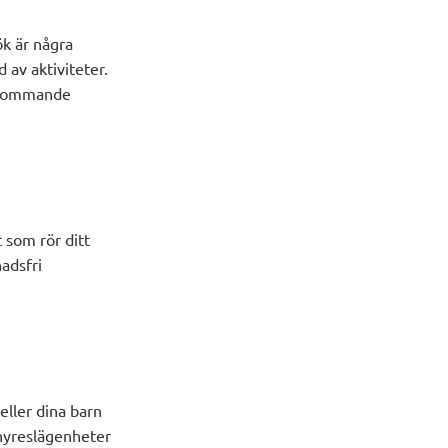
k är några
av aktiviteter.
erkommande
t som rör ditt
adsfri
eller dina barn
 hyreslägenheter