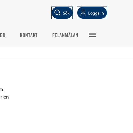
Sök
Logga in
TER
KONTAKT
FELANMÄLAN
om
ar en