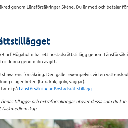
äkrad genom Länsförsäkringar Skåne. Du är med och betalar f
ttstillägget
HSB brf Högaholm har ett bostadsrättstillägg genom Länsförsäkr
 för denna genom din avgift.
tshavarens försäkring. Den gäller exempelvis vid en vattenskad
ning i lägenheten (t.ex. kök, golv, väggar).
ttar ni på
Länsförsäkringar Bostadsrättstillägg
 finnas tilläggs- och extraförsäkringar utöver dessa som du kan 
tt fackmedlemskap.