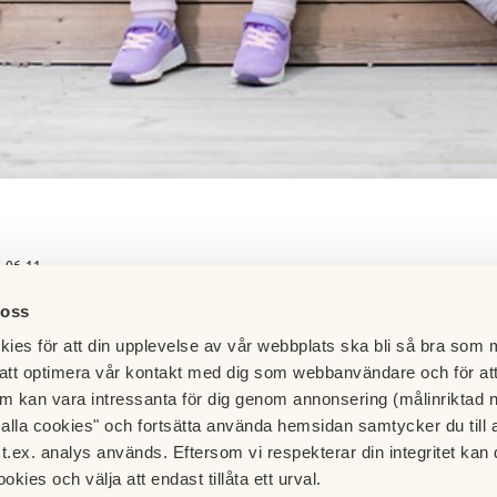
-06-11
 oss
ies för att din upplevelse av vår webbplats ska bli så bra som m
att optimera vår kontakt med dig som webbanvändare och för at
m kan vara intressanta för dig genom annonsering (målinriktad 
t alla cookies" och fortsätta använda hemsidan samtycker du till 
t.ex. analys används. Eftersom vi respekterar din integritet kan d
Besök HSB.se
ookies och välja att endast tillåta ett urval.
etskontoret