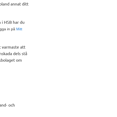
land annat ditt
m i HSB har du
logga in på
Mitt
t varmaste att
nskada dels stå
ngsbolaget om
rand- och