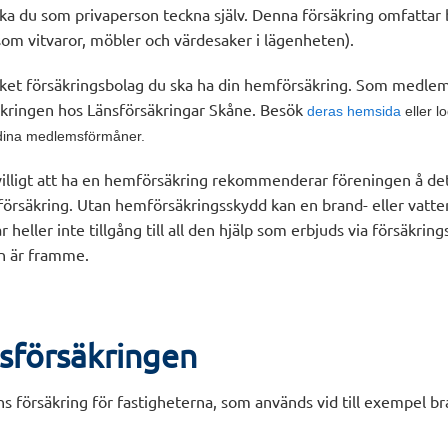
a du som privaperson teckna själv. Denna försäkring omfattar b
som vitvaror, möbler och värdesaker i lägenheten).
vilket försäkringsbolag du ska ha din hemförsäkring. Som medle
kringen hos Länsförsäkringar Skåne. Besök
deras hemsida
eller 
v dina medlemsförmåner.
villigt att ha en hemförsäkring rekommenderar föreningen å de
örsäkring. Utan hemförsäkringsskydd kan en brand- eller vatte
r heller inte tillgång till all den hjälp som erbjuds via försäkri
an är framme.
tsförsäkringen
s försäkring för fastigheterna, som används vid till exempel b