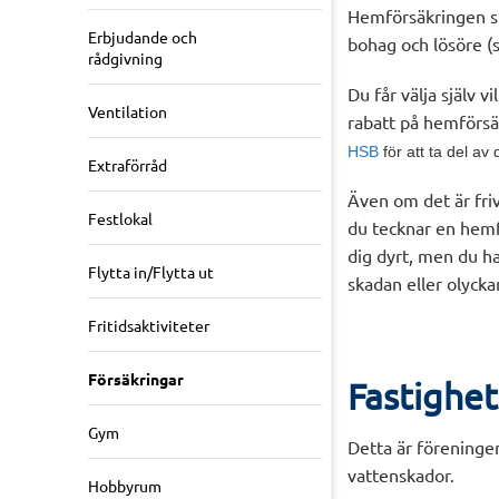
Hemförsäkringen sk
Erbjudande och
bohag och lösöre (
rådgivning
Du får välja själv 
Ventilation
rabatt på hemförsä
HSB
för att ta del a
Extraförråd
Även om det är fri
Festlokal
du tecknar en hemf
dig dyrt, men du ha
Flytta in/Flytta ut
skadan eller olyck
Fritidsaktiviteter
Försäkringar
Fastighe
Gym
Detta är föreningen
vattenskador.
Hobbyrum