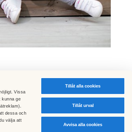
Tillåt alla cookies
öjligt. Vissa
t kunna ge
Tillåt urval
nätreklam).
att dessa och
u välja att
Avvisa alla cookies