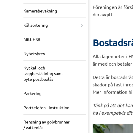
Föreningen är förs
Kamerabevakning
din avgift.
Källsortering
Mitt HSB
Bostadsrä
Nyhetsbrev
Alla lägenheter i 
är med och betalar
Nyckel- och
taggbeställning samt
Detta är bostadsrät
byte postboxlås
skador på fast inred
Mer information hi
Parkering
Tänk på att det kan
Porttelefon - Instruktion
ha i exempelvis di
Rensning av golvbrunnar
/ vattenlås