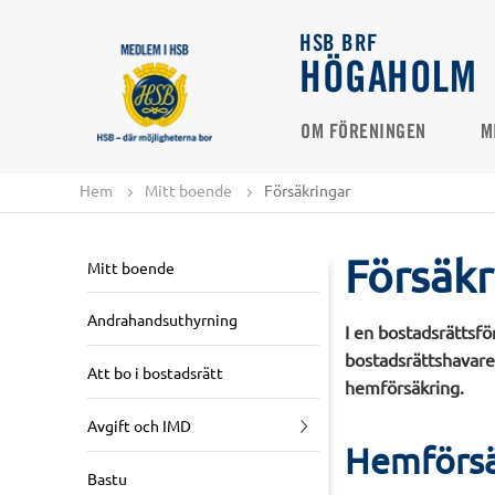
HSB BRF
HÖGAHOLM
OM FÖRENINGEN
M
Hem
Mitt boende
Försäkringar
Försäkr
Mitt boende
Andrahandsuthyrning
I en bostadsrättsfö
bostadsrättshavare.
Att bo i bostadsrätt
hemförsäkring.
Avgift och IMD
Hemförsä
Bastu