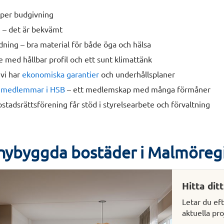
ipper budgivning
 – det är bekvämt
dning – bra material för både öga och hälsa
 med hållbar profil och ett sunt klimattänk
vi har
ekonomiska garantier
och underhållsplaner
r
medlemmar i HSB
– ett medlemskap med många förmåner
stadsrättsförening får stöd i styrelsearbete och förvaltning
 nybyggda bostäder i Malmöreg
Hitta dit
Letar du ef
aktuella pro