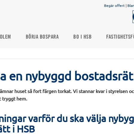
Begär offert
|
Bla
DLEM
BÖRJA BOSPARA
BO I HSB
FASTIGHETSF
a en nybyggd bostadsrät
ämnar huset så fort färgen torkat. Vi stannar kvar i styrelsen oc
tt tryggt hem.
ningar varför du ska välja nyby
tt i HSB