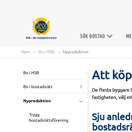
SÖK BOSTAD
ME
Hem
Bo i HSB
Nyproduktion
Att köp
Bo i HSB
Bo i bostadsrätt
De flesta byggare l
fastigheten, välj e
Nyproduktion
Sju anled
Trygg
bostadsrättsförening
bostadsrä