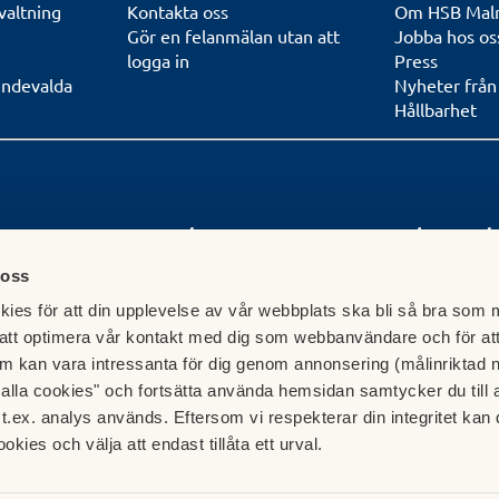
valtning
Kontakta oss
Om HSB Ma
Gör en felanmälan utan att
Jobba hos os
logga in
Press
endevalda
Nyheter frå
Hållbarhet
Postadress
Fakturaad
Box 434
E-post:
pdf.fa
 oss
 i Malmö
201 24 Malmö
HSB Malmö ek 
ies för att din upplevelse av vår webbplats ska bli så bra som m
FE 408
t till
838 73 Frösön
att optimera vår kontakt med dig som webbanvändare och för at
ligen boka en
Märke: xx-xxxx
m kan vara intressanta för dig genom annonsering (målinriktad 
a
Boende- och
(Faktura måst
t alla cookies" och fortsätta använda hemsidan samtycker du till 
korrekt numme
t.ex. analys används. Eftersom vi respekterar din integritet kan d
att få detta
).
ookies och välja att endast tillåta ett urval.