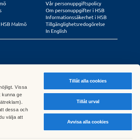
lmö
Vår personuppgiftspolicy
s
Om personuppgifter i HSB
Informationssäkerhet i HSB
n HSB Malmö
Tillgänglighetsredogörelse
In English
ress
ktura.malmo@hsb.se
Tillåt alla cookies
för
öjligt. Vissa
t kunna ge
-xxx
Tillåt urval
nätreklam).
e märkas med
att dessa och
r -
kontakta oss för
u välja att
Avvisa alla cookies