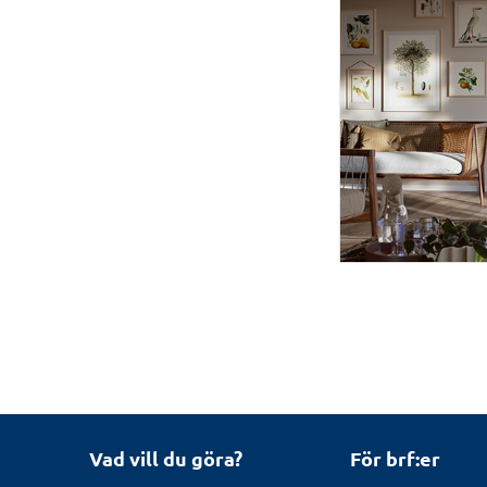
Vad vill du göra?
För brf:er