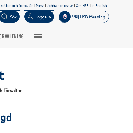
nketter och formulär
|
Press
|
Jobba hos oss ⇗
|
Om HSB
|
In English
Sök
Logga in
Välj HSB-förening
ÖRVALTNING
t
h förvaltar
ggd