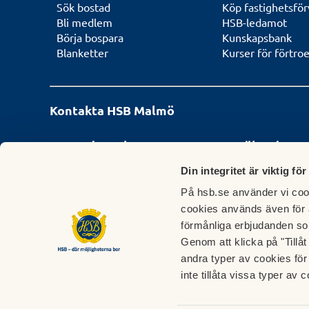
Sök bostad
Köp fastighetsför
Bli medlem
HSB-ledamot
Börja bospara
Kunskapsbank
Blanketter
Kurser för förtro
Kontakta HSB Malmö
Boende- och
Besöksadress
Styrelseservice
Turning Torso
Din integritet är viktig för
Telefon:
010-442 30 00
Lilla Varvsgatan 14
På hsb.se använder vi cook
Telefontid:
vardagar kl. 10-12 och
13-15.
Stängt helgdagar och
Vi har ingen möjlighe
cookies används även för 
klämdagar. Dag före röd dag och
spontana besök. Vän
förmånliga erbjudanden so
dag före afton stänger vi klockan
tid för ditt besök vi
Genom att klicka på "Tillå
12.00. Enstaka undantag kan
Styrelseservice
.
andra typer av cookies för 
förekomma.
inte tillåta vissa typer av c
E-post:
info.malmo@hsb.se