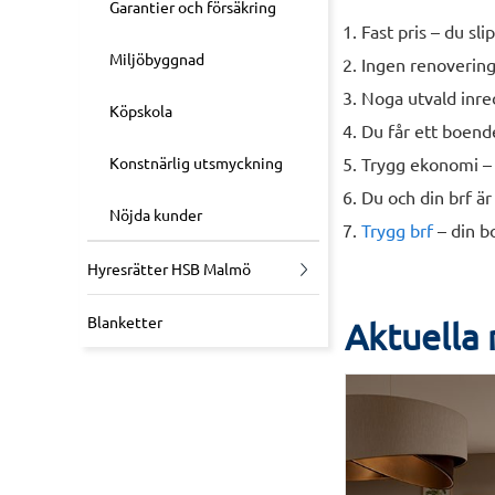
Garantier och försäkring
Fast pris – du sl
Miljöbyggnad
Ingen renovering
Noga utvald inre
Köpskola
Du får ett boende
Konstnärlig utsmyckning
Trygg ekonomi – 
Du och din brf ä
Nöjda kunder
Trygg brf
– din bo
Hyresrätter HSB Malmö
Blanketter
Aktuella