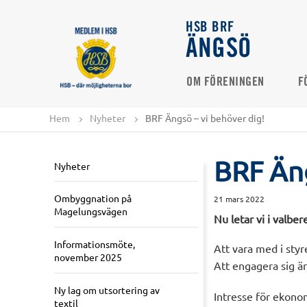
HSB BRF
ÄNGSÖ
OM FÖRENINGEN
F
Hem
Nyheter
BRF Ängsö – vi behöver dig!
BRF Äng
Nyheter
Ombyggnation på
21 mars 2022
Magelungsvägen
Nu letar vi i valber
Informationsmöte,
Att vara med i styr
november 2025
Att engagera sig är 
Ny lag om utsortering av
Intresse för ekono
textil