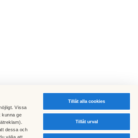
Tillåt alla cookies
öjligt. Vissa
t kunna ge
Tillåt urval
nätreklam).
att dessa och
u välja att