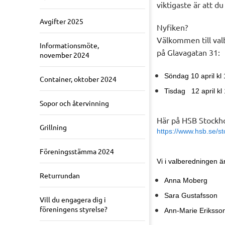
viktigaste är att du
Avgifter 2025
Nyfiken?
Välkommen till va
Informationsmöte,
på Glavagatan 31:
november 2024
Söndag 10 april kl
Container, oktober 2024
Tisdag 12 april kl
Sopor och återvinning
Här på HSB Stockho
Grillning
https://www.hsb.se/s
Föreningsstämma 2024
Vi i valberedningen är
Returrundan
Anna Moberg 07
Sara Gustafsson 
Vill du engagera dig i
föreningens styrelse?
Ann-Marie Eriksso