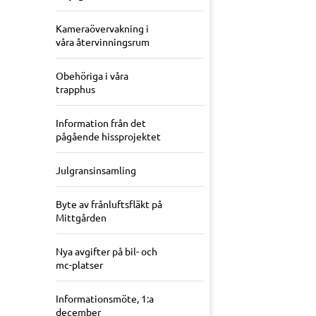
Kameraövervakning i
våra återvinningsrum
Obehöriga i våra
trapphus
Information från det
pågående hissprojektet
Julgransinsamling
Byte av frånluftsfläkt på
Mittgården
Nya avgifter på bil- och
mc-platser
Informationsmöte, 1:a
december