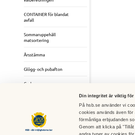
CONTAINER för blandat
avfall
Sommaruppehåll
matsortering
Årsstämma
Glögg- och pubafton
God granne
Din integritet är viktig för
Hissprojektet
På hsb.se använder vi cook
cookies används även för 
förmånliga erbjudanden so
Genom att klicka på "Tillå
andra typer av cookies för 