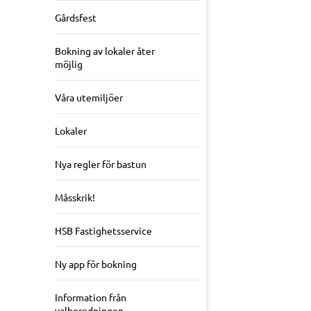
Gårdsfest
Bokning av lokaler åter
möjlig
Våra utemiljöer
Lokaler
Nya regler för bastun
Måsskrik!
HSB Fastighetsservice
Ny app för bokning
Information från
valberedningen