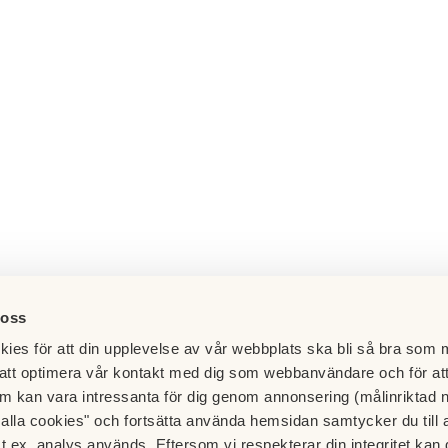
 oss
ies för att din upplevelse av vår webbplats ska bli så bra som m
att optimera vår kontakt med dig som webbanvändare och för at
m kan vara intressanta för dig genom annonsering (målinriktad 
t alla cookies" och fortsätta använda hemsidan samtycker du till 
t.ex. analys används. Eftersom vi respekterar din integritet kan d