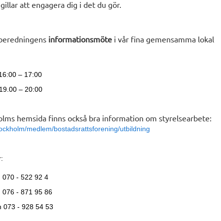
 gillar att engagera dig i det du gör.
lberedningens
informationsmöte
i vår fina gemensamma lokal
 16:00 – 17:00
 19.00 – 20:00
lms hemsida finns också bra information om styrelsearbete:
tockholm/medlem/bostadsrattsforening/utbildning
:
0 - 522 92 4
076 - 871 95 86
n 073 - 928 54 53