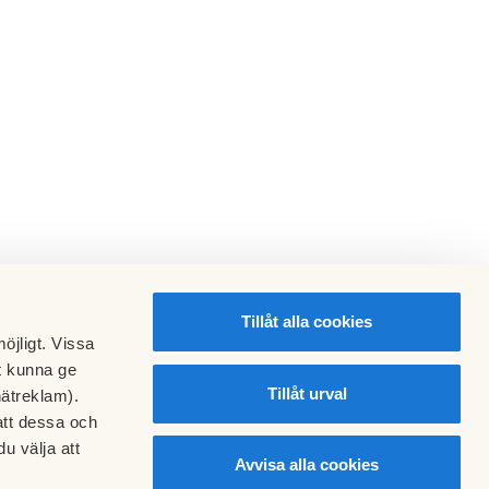
Tillåt alla cookies
öjligt. Vissa
t kunna ge
Tillåt urval
nätreklam).
att dessa och
u välja att
Avvisa alla cookies