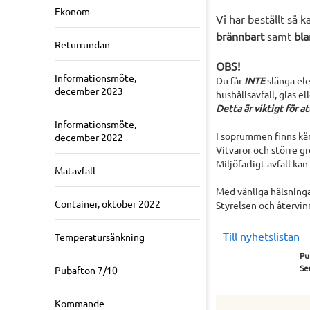
Ekonom
Vi har beställt så k
brännbart
samt
bla
Returrundan
OBS!
Informationsmöte,
Du får
INTE
slänga ele
december 2023
hushållsavfall, glas e
Detta är viktigt för a
Informationsmöte,
I soprummen finns kärl
december 2022
Vitvaror och större g
Miljöfarligt avfall k
Matavfall
Med vänliga hälsning
Container, oktober 2022
Styrelsen och återvi
Till nyhetslistan
Temperatursänkning
Pu
Se
Pubafton 7/10
Kommande