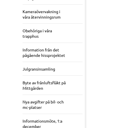
Kameraövervakning i
våra återvinningsrum
Obehöriga i våra
trapphus
Information från det
pågående hissprojektet
Julgransinsamling
Byte av frånluftsfläkt på
Mittgården
Nya avgifter på bil- och
mc-platser
Informationsmöte, 1:a
december