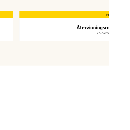
Nästa nyhet
Återvinningsrummen
26 oktober 2021