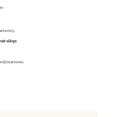
de:
atterier),
ende slängs
.
miljöstationen.