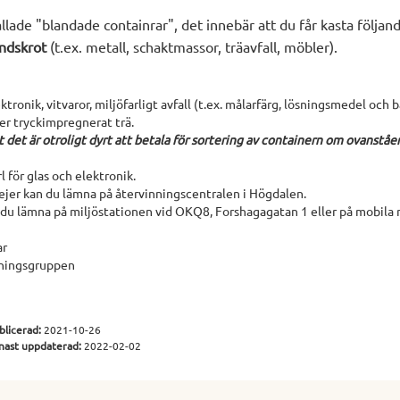
allade "blandade containrar", det innebär att du får kasta följan
ndskrot
(t.ex. metall, schaktmassor, träavfall, möbler).
ktronik, vitvaror, miljöfarligt avfall (t.ex. målarfärg, lösningsmedel och b
ller tryckimpregnerat trä.
tt det är otroligt dyrt att betala för sortering av containern om ovanstå
 för glas och elektronik.
rejer kan du lämna på återvinningscentralen i Högdalen.
an du lämna på miljöstationen vid OKQ8, Forshagagatan 1 eller på mobila 
ar
nningsgruppen
blicerad:
2021-10-26
nast uppdaterad:
2022-02-02