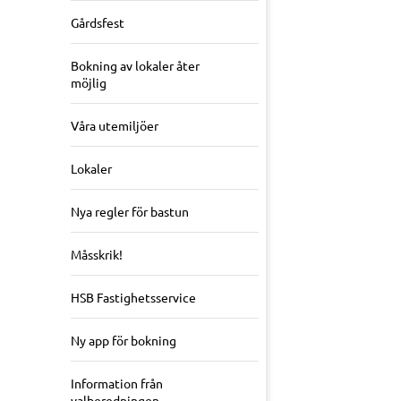
Gårdsfest
Bokning av lokaler åter
möjlig
Våra utemiljöer
Lokaler
Nya regler för bastun
Måsskrik!
HSB Fastighetsservice
Ny app för bokning
Information från
valberedningen