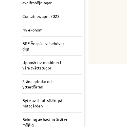
avgiftshöjningar
Container, april 2022
Ny ekonom
BRF Ängsö – vi behöver
dig!
Uppmärkta maskiner i
våra tvättstugor
Stäng grindar och
ytterdörrar!
Byte av tilluftsfläkt på
Mittgården
Bokning av bastun är åter
möjlig