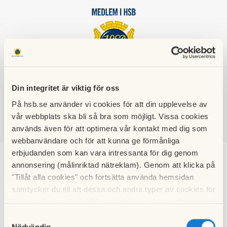
HSB BRF
Din integritet är viktig för oss
GRANSÄTRA
På hsb.se använder vi cookies för att din upplevelse av
vår webbplats ska bli så bra som möjligt. Vissa cookies
används även för att optimera vår kontakt med dig som
SÖK
LOGGA IN
webbanvändare och för att kunna ge förmånliga
erbjudanden som kan vara intressanta för dig genom
2004
annonsering (målinriktad nätreklam). Genom att klicka på
"Tillåt alla cookies" och fortsätta använda hemsidan
samtycker du till att dessa och andra typer av cookies för
Här hittar du Gransätrabarret från 2004
t.ex. analys används. Eftersom vi respekterar din
integritet kan du välja att inte tillåta vissa typer av
Samtyckesval
För att gå tillbaka till ett annat årtal
klicka här.
cookies och välja att endast tillåta ett urval.
Nödvändig