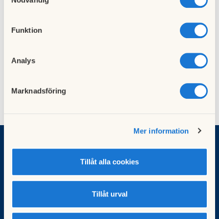
Funktion
Hämta
Maj 2004
Hämta
September 2004
Analys
Marknadsföring
Mer information
BRF Gransätra
Tillåt alla cookies
Gransätragränd 1
127 36 Skärholmen
Tillåt urval
styrelse@gransatra.se
Organisationsnummer: 702000-7949.