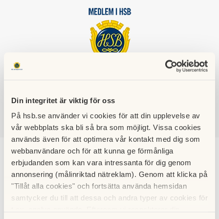
HSB BRF
GRANSÄTRA
Din integritet är viktig för oss
På hsb.se använder vi cookies för att din upplevelse av
vår webbplats ska bli så bra som möjligt. Vissa cookies
SÖK
LOGGA IN
används även för att optimera vår kontakt med dig som
webbanvändare och för att kunna ge förmånliga
2006
erbjudanden som kan vara intressanta för dig genom
annonsering (målinriktad nätreklam). Genom att klicka på
"Tillåt alla cookies" och fortsätta använda hemsidan
Här hittar du Gransätrabarret från 2006
samtycker du till att dessa och andra typer av cookies för
t.ex. analys används. Eftersom vi respekterar din