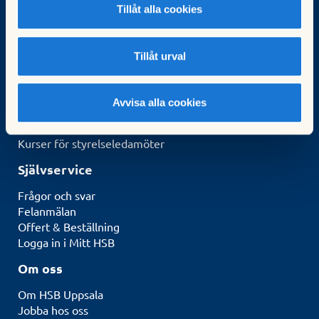
Tillåt alla cookies
Sök bostad
Bli medlem
Börja bospara
Tillåt urval
För brf:er
Köp fastighetsförvaltning
Avvisa alla cookies
HSB-ledamot
Kunskapsbank
Kurser för styrelseledamöter
Självservice
Frågor och svar
Felanmälan
Offert & Beställning
Logga in i Mitt HSB
Om oss
Om HSB Uppsala
Jobba hos oss