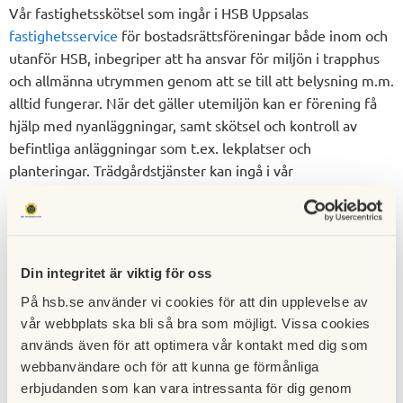
Vår fastighetsskötsel som ingår i HSB Uppsalas
fastighetsservice
för bostadsrättsföreningar både inom och
utanför HSB, inbegriper att ha ansvar för miljön i trapphus
och allmänna utrymmen genom att se till att belysning m.m.
alltid fungerar. När det gäller utemiljön kan er förening få
hjälp med nyanläggningar, samt skötsel och kontroll av
befintliga anläggningar som t.ex. lekplatser och
planteringar. Trädgårdstjänster kan ingå i vår
fastighetsskötsel, liksom snöröjning på vintern. Och alla
typer av mindre reparationer kan utföras av våra
fastighetsskötare.
Din integritet är viktig för oss
Vi ger stöd i fastighetens löpande förvaltning genom våra
fastighetsförvaltare
. Med vårt fastighetsförvaltaravtal får ni
På hsb.se använder vi cookies för att din upplevelse av
en resurs som fungerar som styrelsens förlängda arm.
vår webbplats ska bli så bra som möjligt. Vissa cookies
Förvaltaren ger er i styrelsen den kontinuitet och
används även för att optimera vår kontakt med dig som
framförhållning som behövs.
webbanvändare och för att kunna ge förmånliga
erbjudanden som kan vara intressanta för dig genom