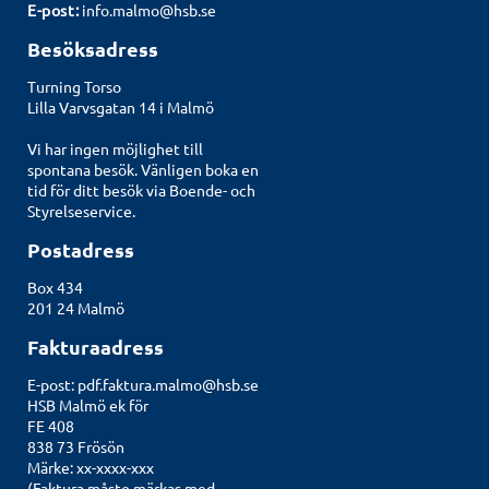
E-post:
info.malmo@hsb.se
Besöksadress
Turning Torso
Lilla Varvsgatan 14 i Malmö
Vi har ingen möjlighet till
spontana besök. Vänligen boka en
tid för ditt besök via
Boende- och
Styrelseservice
.
Postadress
Box 434
201 24 Malmö
Fakturaadress
E-post:
pdf.faktura.malmo@hsb.se
HSB Malmö ek för
FE 408
838 73 Frösön
Märke: xx-xxxx-xxx
(Faktura måste märkas med