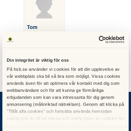
Tom
Wilkinson
Uthyrare
tom.wilkinson@
hsb.se
Din integritet är viktig för oss
På hsb.se använder vi cookies för att din upplevelse av
vår webbplats ska bli så bra som möjligt. Vissa cookies
används även för att optimera vår kontakt med dig som
webbanvändare och för att kunna ge förmånliga
erbjudanden som kan vara intressanta för dig genom
Vad vill du göra?
annonsering (målinriktad nätreklam). Genom att klicka på
"Tillåt alla cookies" och fortsätta använda hemsidan
Sök bostad
samtycker du till att dessa och andra typer av cookies för
Bli medlem
t.ex. analys används. Eftersom vi respekterar din
Börja bospara