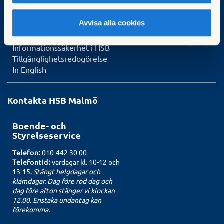
Vår webbplats
Avvisa alla cookies
Vår personuppgiftspolicy
Om personuppgifter i HSB
Informationssäkerhet i HSB
Tillgänglighetsredogörelse
In English
Kontakta HSB Malmö
Boende- och
Styrelseservice
Telefon:
010-442 30 00
Telefontid:
vardagar kl. 10-12 och
13-15.
Stängt helgdagar och
klämdagar. Dag före röd dag och
dag före afton stänger vi klockan
12.00. Enstaka undantag kan
förekomma.