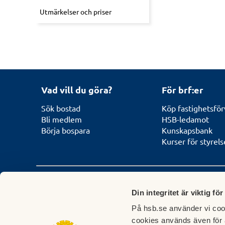
Utmärkelser och priser
Vad vill du göra?
För brf:er
Sök bostad
Köp fastighetsför
Bli medlem
HSB-ledamot
Börja bospara
Kunskapsbank
Kurser för styrel
Kontakta HSB Östergötland
Din integritet är viktig för
Kund- och
Öppettider
På hsb.se använder vi cook
medlemsservice
cookies används även för 