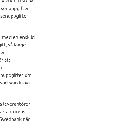
s viktigt. HSB har
ersonuppgifter
ersonuppgifter
n med en enskild
ft, så länge
ler
r att
i
sonuppgifter om
 vad som krävs i
na leverantörer
everantörens
d Swedbank när