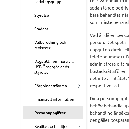
HSB värnar alltid in
Ledningsgrupp
sedan länge bedriv
bara behandlas när 
Styrelse
som måste behandla
Stadgar
Vad är då en perso
person. Det spelar 
Valberedning och
revisorer
uppgiften direkt el
telefonnummer). D
Dags att nominera till
administrera ditt 
HSB Östergötlands
bostadsrättsföreni
styrelse
det inte är tillåte
respektive fall.
Föreningsstämma
Dina personuppgifte
Finansiell information
behöv behandla uppg
behandling är säke
Personuppgifter
det gäller bospara
Kvalitet och miljö