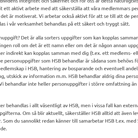
dividens integritet och säkerhet och för oss är detta naturligtvi
it ett aktivt arbete med att säkerställa att våra medlemmars p
det är motiverat. Vi arbetar också aktivt för att se till att de p
s i vår verksamhet behandlas på ett säkert och tryggt sätt.
nuppgift? Det är alla sorters uppgifter som kan kopplas samma
ingen roll om det är ett namn eller om det är någon annan uppgi
ler indirekt kan kopplas samman med dig (t.ex. ett medlems- el
e personuppgifter som HSB behandlar är sådana som behövs fö
medlemskap i HSB, hantering av bosparande och eventuell andel 
ng, utskick av information m.m. HSB behandlar aldrig dina per
t. Vi behandlar inte heller personuppgifter i större omfattning än
r behandlas i allt väsentligt av HSB, men i vissa fall kan exter
ifterna. Om så blir aktuellt, säkerställer HSB alltid att även l
r. Som du sannolikt redan känner till samarbetar HSB t.ex. me
nde.