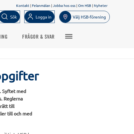
Kontakt
|
Felanmälan
|
Jobba hos oss
|
Om HSB
|
Nyheter
Sök
Logga in
Välj HSB-förening
NING
FRÅGOR & SVAR
pgifter
. Syftet med
s. Reglerna
tt till
ler till och med