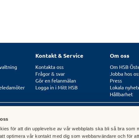
Kontakt & Service
Om oss
valtning
Kontakta oss
Om HSB Öste
Frågor & svar
Jobba hos os
Gör en felanmälan
Press
seledamöter
Logga in i Mitt HSB
Lokala nyhet
Hållbarhet
 oss
Besöksadress
Postadres
ies för att din upplevelse av vår webbplats ska bli så bra som m
att optimera vår kontakt med dig som webbanvändare och för at