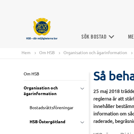
SÖK BOSTAD
ME
Hem
Om HSB
Organisation och ägarinformation
Så beha
Om HSB
Organisation och
25 maj 2018 trädde
ägarinformation
reglerna är att st
innehåller bestämme
Bostadsrättsföreningar
information om såda
raderade, begräsn
HSB Östergötland