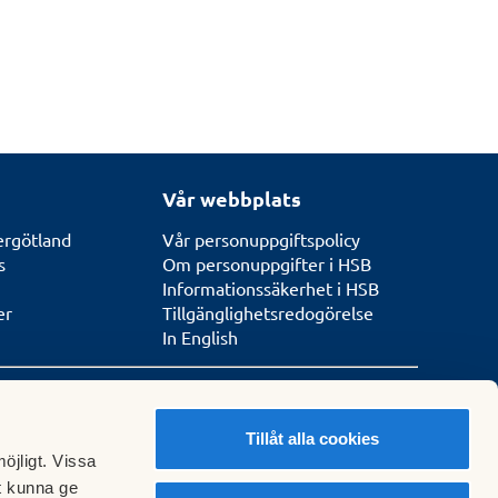
Vår webbplats
rgötland
Vår personuppgiftspolicy
s
Om personuppgifter i HSB
Informationssäkerhet i HSB
er
Tillgänglighetsredogörelse
In English
Tillåt alla cookies
s
öjligt. Vissa
t kunna ge