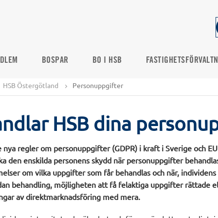
DLEM
BOSPAR
BO I HSB
FASTIGHETSFÖRVALT
HSB Östergötland
Personuppgifter
ndlar HSB dina personup
 nya regler om personuppgifter (GDPR) i kraft i Sverige och EU
ärka den enskilda personens skydd när personuppgifter behandla
lser om vilka uppgifter som får behandlas och när, individens rä
n behandling, möjligheten att få felaktiga uppgifter rättade el
ingar av direktmarknadsföring med mera.